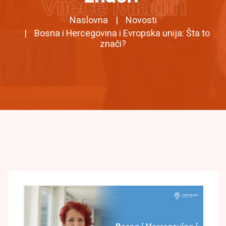
Vijeće Mladih
Naslovna
Novosti
Bosna i Hercegovina i Evropska unija: Šta to
znači?