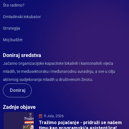
Šta radimo?
Omladinski inkubator
Strategija
Moj budžet
Doniraj sredstva
Jačamo organizacijske kapacitete lokalnih i kantonalnih vijeća
mladih, te međusektorsku i međunarodnu suradnju, a sve u cilju
aktivnog sudjelovanja mladih u društvenom životu.
Doniraj
Zadnje objave
9 Jula, 2026
Tražimo pojačanje - pridruži se našem
timu kao programski/a asistent/ica!