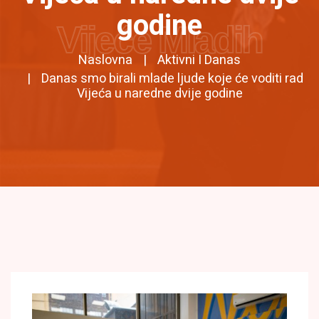
godine
Vijeće Mladih
Naslovna
Aktivni I Danas
Danas smo birali mlade ljude koje će voditi rad
Vijeća u naredne dvije godine