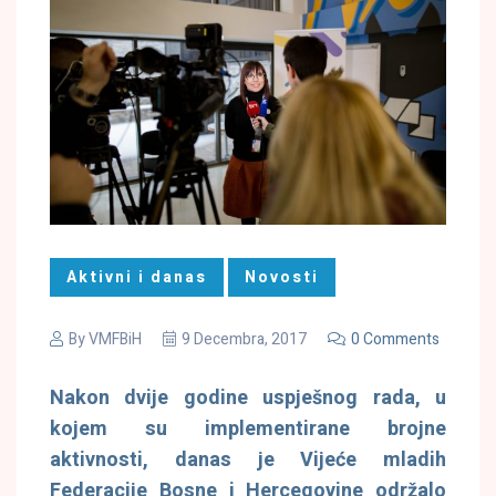
Aktivni i danas
Novosti
By
VMFBiH
9 Decembra, 2017
0 Comments
Nakon dvije godine uspješnog rada, u
kojem su implementirane brojne
aktivnosti, danas je Vijeće mladih
Federacije Bosne i Hercegovine održalo