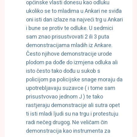
općinske vlasti donesu kao odluku
ukoliko se to mladima u Ankari ne sviđa
oni isti dan izlaze na najveći trg u Ankari
i bune se protiv te odluke. U sedmici
sam znao prisustvovati 2 ili 3 puta
demonstracijama mladih iz Ankare.
Često njihove demonstracije urode
plodom pa dođe do izmjena odluka ali
isto često tako dođu u sukob s
policijom pa policijske snage moraju da
upotrebljavaju suzavce ( i tome sam
prisustvovao jednom J ) te tako
rastjeraju demonstracije ali sutra opet
ti isti mladi ljudi su na trgu i protestuju
radi nečeg drugog. Ne veličam čin
demonstracija kao instrumenta za