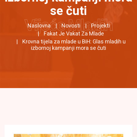
se čuti
Vijeće Mladih
Naslovna
Novosti
Projekti
Fakat Je Vakat Za Mlade
Krovna tijela za mlade u BiH: Glas mladih u
izbornoj kampanji mora se čuti