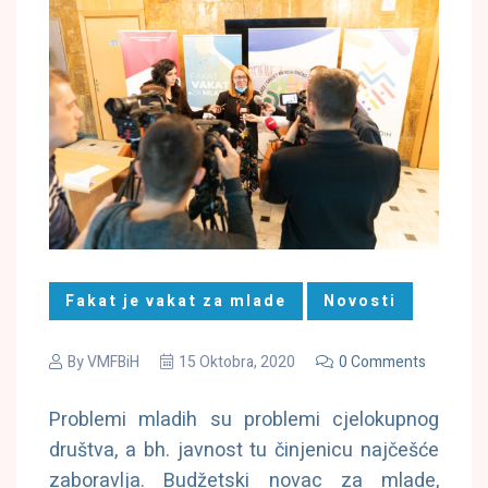
Fakat je vakat za mlade
Novosti
By
VMFBiH
15 Oktobra, 2020
0 Comments
Problemi mladih su problemi cjelokupnog
društva, a bh. javnost tu činjenicu najčešće
zaboravlja. Budžetski novac za mlade,