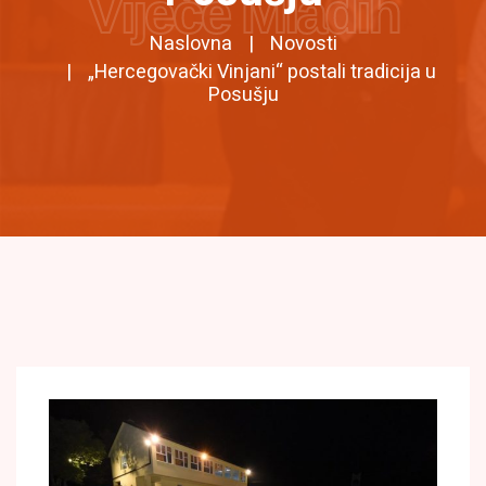
Vijeće Mladih
Naslovna
Novosti
„Hercegovački Vinjani“ postali tradicija u
Posušju