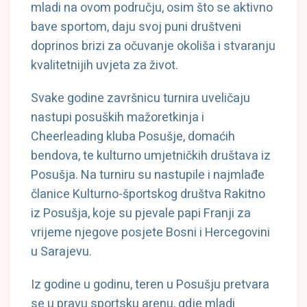
mladi na ovom području, osim što se aktivno
bave sportom, daju svoj puni društveni
doprinos brizi za očuvanje okoliša i stvaranju
kvalitetnijih uvjeta za život.
Svake godine završnicu turnira uveličaju
nastupi posuških mažoretkinja i
Cheerleading kluba Posušje, domaćih
bendova, te kulturno umjetničkih društava iz
Posušja. Na turniru su nastupile i najmlađe
članice Kulturno-športskog društva Rakitno
iz Posušja, koje su pjevale papi Franji za
vrijeme njegove posjete Bosni i Hercegovini
u Sarajevu.
Iz godine u godinu, teren u Posušju pretvara
se u pravu sportsku arenu, gdje mladi