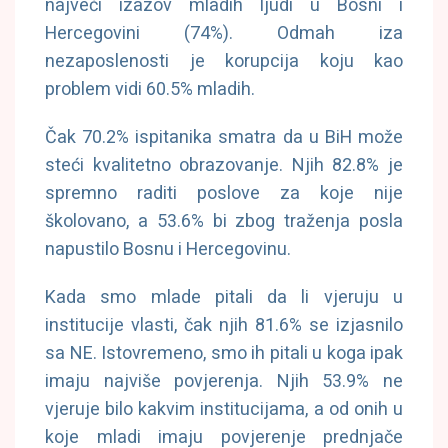
najveći izazov mladih ljudi u Bosni i
Hercegovini (74%). Odmah iza
nezaposlenosti je korupcija koju kao
problem vidi 60.5% mladih.
Čak 70.2% ispitanika smatra da u BiH može
steći kvalitetno obrazovanje. Njih 82.8% je
spremno raditi poslove za koje nije
školovano, a 53.6% bi zbog traženja posla
napustilo Bosnu i Hercegovinu.
Kada smo mlade pitali da li vjeruju u
institucije vlasti, čak njih 81.6% se izjasnilo
sa NE. Istovremeno, smo ih pitali u koga ipak
imaju najviše povjerenja. Njih 53.9% ne
vjeruje bilo kakvim institucijama, a od onih u
koje mladi imaju povjerenje prednjače