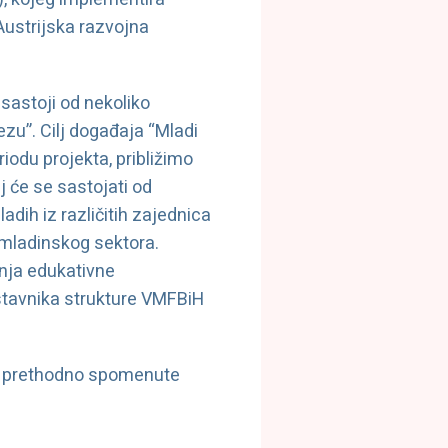
Austrijska razvojna
 sastoji od nekoliko
ezu”.
Cilj događaja “Mladi
iodu projekta, približimo
 će se sastojati od
adih iz različitih zajednica
 omladinskog sektora.
anja edukativne
dstavnika strukture VMFBiH
je prethodno spomenute