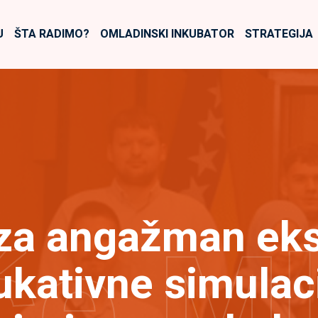
U
ŠTA RADIMO?
OMLADINSKI INKUBATOR
STRATEGIJA
 za angažman eks
će M
ukativne simulac