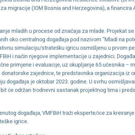
a migracije (IOM Bosnia and Herzegovina), a financira 
čivanje mladih u procese od značaja za mlade. Projekat se
iranih oko centralnog događaja pod nazivom “Mladi na pot
tivnu simulaciju/stratešku igricu osmišljenu u prvom per
iH i način njegove implementacije u zajednici. Događaj
ične primjene i evaluacije, uz okupljanje 65 učesnika – ml
 i donatorske zajednice, te predstavnika organizacija iz
ciju događaja je oktobar 2023. godine. U svrhu osmišljav
e bit će održan trodnevni sastanak projektnog tima i pre
.
menutog događaja, VMFBiH traži eksperte/ice za kreiran
teške igrice.