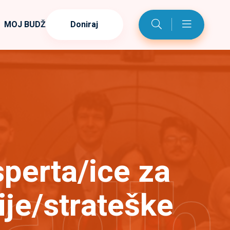
MOJ BUDŽET
Doniraj
perta/ice za
ladih
ije/strateške