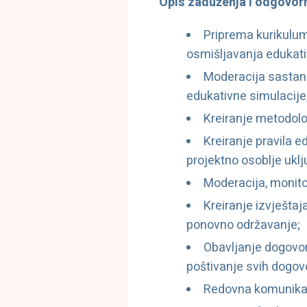
Opis zaduženja i odgovorn
Priprema kurikuluma
osmišljavanja edukati
Moderacija sastank
edukativne simulacije/
Kreiranje metodolo
Kreiranje pravila e
projektno osoblje ukl
Moderacija, monitor
Kreiranje izvještaj
ponovno održavanje;
Obavljanje dogovor
poštivanje svih dogov
Redovna komunikac