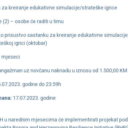
 za kreiranje edukativne simulacije/strateške igrice
e (2) – osobe će raditi u timu
ko prisustvo sastanku za kreiranje edukativne simulacije/st
eškoj igrici (oktobar)
) mjeseci
angažman uz novčanu naknadu u iznosu od 1.500,00 KM 
.07.2023. godine do 23:59h
mana:
17.07.2023. godine
iH u narednim mjesecima će implementirati projekat po
rojekta Bosnia and Herzegovina Resilience Initiative (BHR