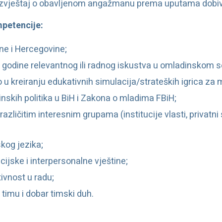
g izvještaj o obavljenom angažmanu prema uputama dobiv
mpetencije:
ne i Hercegovine;
) godine relevantnog ili radnog iskustva u omladinskom s
u kreiranju edukativnih simulacija/strateških igrica za 
skih politika u BiH i Zakona o mladima FBiH;
različitim interesnim grupama (institucije vlasti, privatni 
kog jezika;
ijske i interpersonalne vještine;
tivnost u radu;
timu i dobar timski duh.