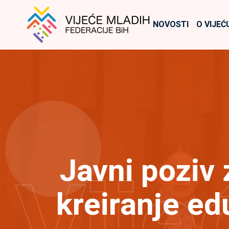
NOVOSTI
O VIJEĆ
Javni poziv
Vije
kreiranje ed