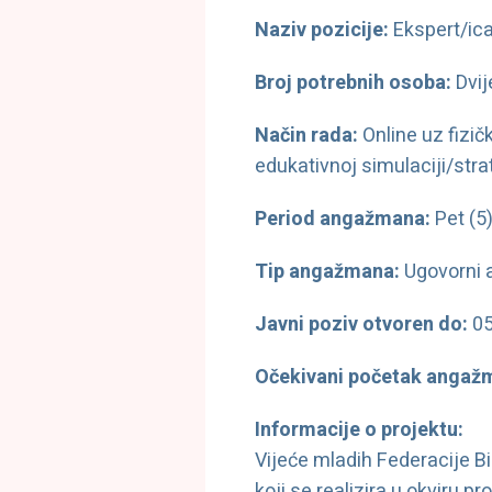
Naziv pozicije:
Ekspert/ica
Broj potrebnih osoba:
Dvij
Način rada:
Online uz fizič
edukativnoj simulaciji/strat
Period angažmana:
Pet (5
Tip angažmana:
Ugovorni 
Javni poziv otvoren do:
05
Očekivani početak angaž
Informacije o projektu:
Vijeće mladih Federacije B
koji se r
ealizira u okviru p