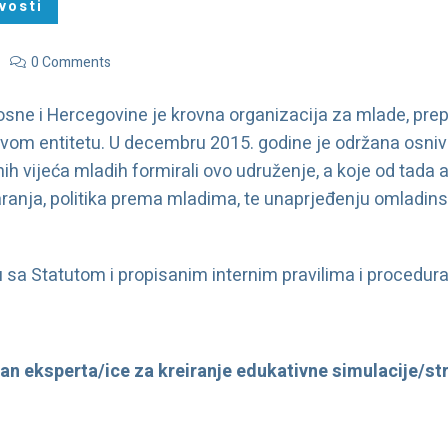
vosti
0 Comments
osne i Hercegovine je krovna organizacija za mlade, prep
om entitetu. U decembru 2015. godine je održana osniv
ih vijeća mladih formirali ovo udruženje, a koje od tada a
ranja, politika prema mladima, te unaprjeđenju omladin
u sa Statutom i propisanim internim pravilima i procedur
n eksperta/ice za kreiranje edukativne simulacije/st