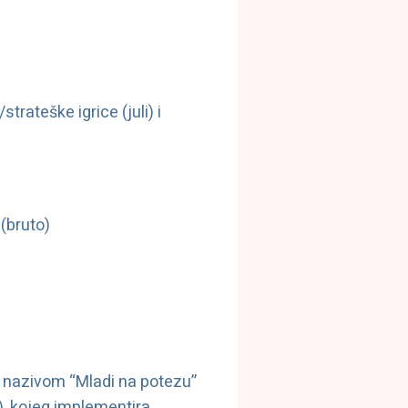
rateške igrice (juli) i
(bruto)
d nazivom “Mladi na potezu”
I), kojeg implementira