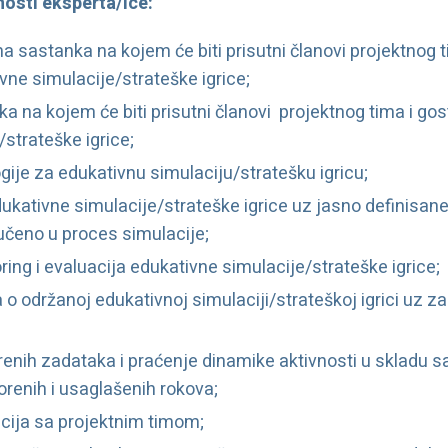
osti eksperta/ice:
 sastanka na kojem će biti prisutni članovi projektnog t
vne simulacije/strateške igrice;
a na kojem će biti prisutni članovi projektnog tima i gos
strateške igrice;
gije za edukativnu simulaciju/stratešku igricu;
dukativne simulacije/strateške igrice uz jasno definisane
jučeno u proces simulacije;
ing i evaluacija edukativne simulacije/strateške igrice;
a o održanoj edukativnoj simulaciji/strateškoj igrici uz z
enih zadataka i praćenje dinamike aktivnosti u skladu
orenih i usaglašenih rokova;
ija sa projektnim timom;