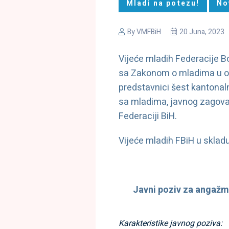
Mladi na potezu!
No
By
VMFBiH
20 Juna, 2023
Vijeće mladih Federacije B
sa Zakonom o mladima u ov
predstavnici šest kantonaln
sa mladima, javnog zagova
Federaciji BiH.
Vijeće mladih FBiH
u sklad
Javni poziv za angažma
Karakteristike javnog poziva: