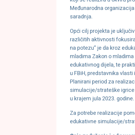
Međunarodna organizacija z
saradnja.
Opći cilj projekta je uklju
različitih aktivnosti fokus
na potezu” je da kroz eduka
mladima Zakon o mladima FB
edukativnog dijela, te prakt
u FBiH, predstavnika vlasti
Planirani period za realiza
simulacije/strateške igric
u krajem jula 2023. godine
Za potrebe realizacije po
edukativne simulacije/stra