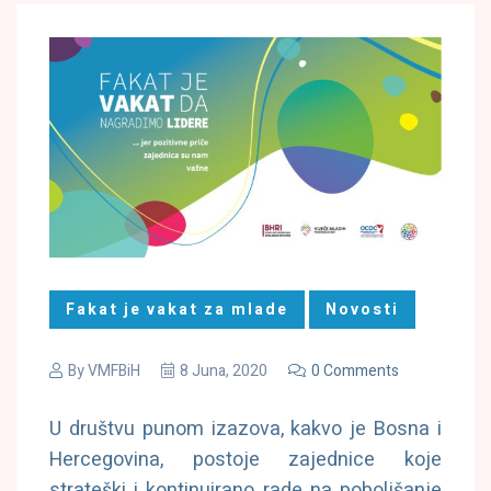
Fakat je vakat za mlade
Novosti
By
VMFBiH
8 Juna, 2020
0 Comments
U društvu punom izazova, kakvo je Bosna i
Hercegovina, postoje zajednice koje
strateški i kontinuirano rade na poboljšanje