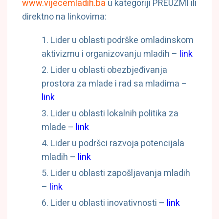
www.vijecemladih.ba
u kategoriji PREUZMI ili
direktno na linkovima:
Lider u oblasti podrške omladinskom
aktivizmu i organizovanju mladih –
link
Lider u oblasti obezbjeđivanja
prostora za mlade i rad sa mladima –
link
Lider u oblasti lokalnih politika za
mlade –
link
Lider u podršci razvoja potencijala
mladih –
link
Lider u oblasti zapošljavanja mladih
–
link
Lider u oblasti inovativnosti –
link