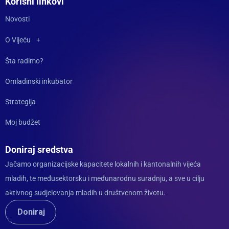
Korisni linkovi
Novosti
O Vijeću
Šta radimo?
Omladinski inkubator
Strategija
Moj budžet
Doniraj sredstva
Jačamo organizacijske kapacitete lokalnih i kantonalnih vijeća
mladih, te međusektorsku i međunarodnu suradnju, a sve u cilju
aktivnog sudjelovanja mladih u društvenom životu.
Doniraj