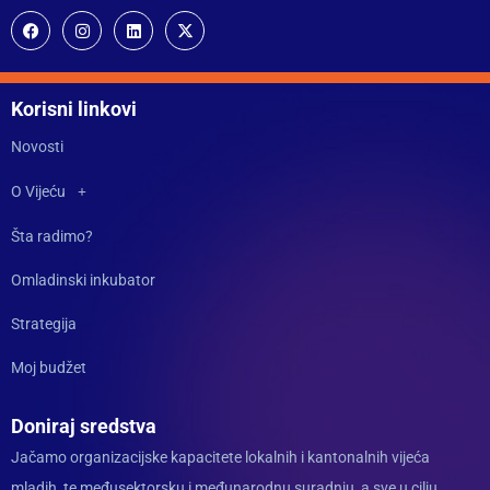
Korisni linkovi
Novosti
O Vijeću
Šta radimo?
Omladinski inkubator
Strategija
Moj budžet
Doniraj sredstva
Jačamo organizacijske kapacitete lokalnih i kantonalnih vijeća
mladih, te međusektorsku i međunarodnu suradnju, a sve u cilju