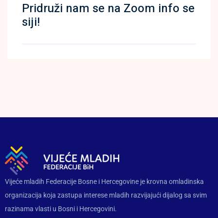
Pridruži nam se na Zoom info se
siji!
Vijeće mladih Federacije Bosne i Hercegovine je krovna omladinska
organizacija koja zastupa interese mladih razvijajući dijalog sa svim
razinama vlasti u Bosni i Hercegovini.