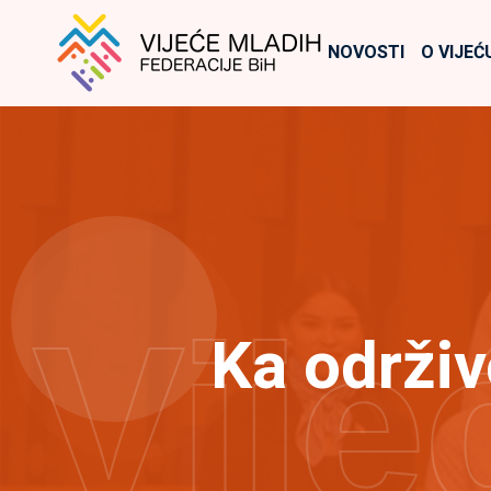
NOVOSTI
O VIJEĆ
Vije
Ka održiv