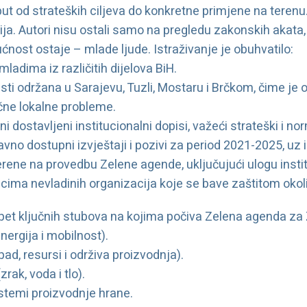
put od strateških ciljeva do konkretne primjene na terenu
ja. Autori nisu ostali samo na pregledu zakonskih akata,
ućnost ostaje – mlade ljude. Istraživanje je obuhvatilo:
adima iz različitih dijelova BiH.
lasti održana u Sarajevu, Tuzli, Mostaru i Brčkom, čime je
ične lokalne probleme.
i dostavljeni institucionalni dopisi, važeći strateški i nor
vno dostupni izvještaji i pozivi za period 2021-2025, uz i
jerene na provedbu Zelene agende, uključujući ulogu instit
cima nevladinih organizacija koje se bave zaštitom okol
 pet ključnih stubova na kojima počiva Zelena agenda za
nergija i mobilnost).
ad, resursi i održiva proizvodnja).
rak, voda i tlo).
sistemi proizvodnje hrane.