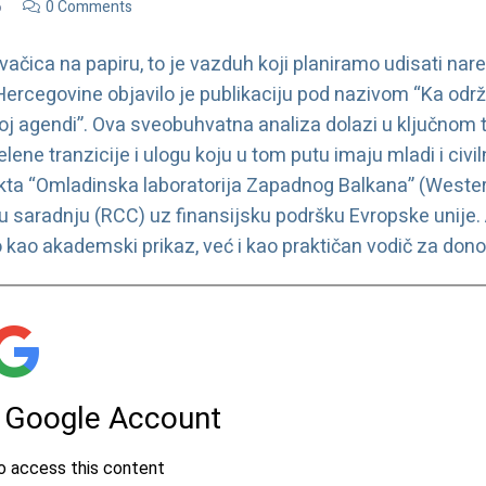
6
0 Comments
čica na papiru, to je vazduh koji planiramo udisati nare
Hercegovine objavilo je publikaciju pod nazivom “Ka odr
j agendi”. Ova sveobuhvatna analiza dolazi u ključnom 
lene tranzicije i ulogu koju u tom putu imaju mladi i civ
jekta “Omladinska laboratorija Zapadnog Balkana” (Wester
u saradnju (RCC) uz finansijsku podršku Evropske unije. A
o kao akademski prikaz, već i kao praktičan vodič za don