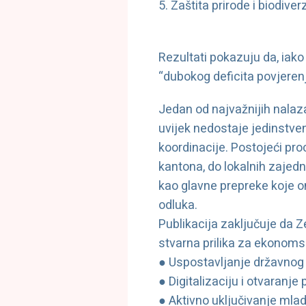
5. Zaštita prirode i biodiverz
Rezultati pokazuju da, iak
“dubokog deficita povjerenj
Jedan od najvažnijih nalaza
uvijek nedostaje jedinstve
koordinacije. Postojeći proc
kantona, do lokalnih zajed
kao glavne prepreke koje 
odluka.
Publikacija zaključuje da Z
stvarna prilika za ekonomsk
● Uspostavljanje državnog
● Digitalizaciju i otvaranj
● Aktivno uključivanje mlad