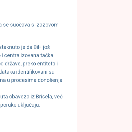
ina se suočava s izazovom
staknuto je da BiH još
 i centralizovana tačka
d države, preko entiteta i
ataka identifikovani su
ana u procesima donošenja
uta obaveza iz Brisela, već
eporuke uključuju: