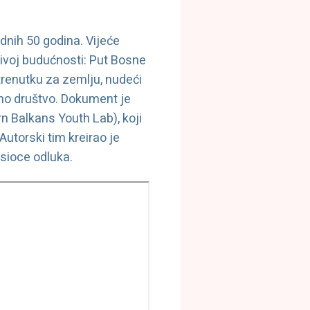
dnih 50 godina. Vijeće
živoj budućnosti: Put Bosne
trenutku za zemlju, nudeći
ilno društvo. Dokument je
n Balkans Youth Lab), koji
utorski tim kreirao je
osioce odluka.