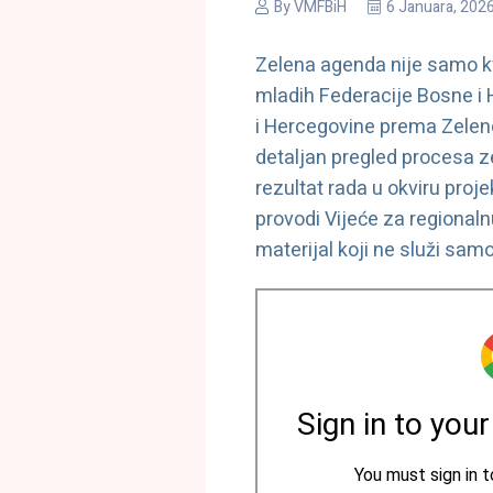
By
VMFBiH
6 Januara, 202
Zelena agenda nije samo kva
mladih Federacije Bosne i 
i Hercegovine prema Zeleno
detaljan pregled procesa ze
rezultat rada u okviru pro
provodi Vijeće za regionaln
materijal koji ne služi sam