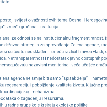
iteta.
o postoji svijest o važnosti ovih tema, Bosna i Hercegov
a” između građana i institucija.
 analize odnosi se na institucionalnu fragmentiranost. I
na državna strategija za sprovođenje Zelene agende, kao
esi su često neusklađeni između različitih nivoa vlasti; o
nica. Netransparentnost i nedostatak javno dostupnih pod
onemogućavaju nezavisni monitoring i veće učešće građ
elena agenda ne smije biti samo “spisak želja” ili nametn
u regeneraciju i poboljšanje kvaliteta života. Ključne pr
 koordinacijskog mehanizma.
e podataka o zagađenju i resursima.
ih u radne grupe koje kreiraju ekološke politike.