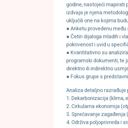
godine, nastojeći mapirati 
izdvaja je njena metodologi
uključili one na kojima bud
● Anketu provedenu među ml
● Četiri dijaloga mladih i v
pokrivenost i uvid u specif
● Kvantitativno su analiziran
programski dokumenti, te ja
direktno ili indirektno usm
● Fokus grupe s predstavni
Analiza detaljno razrađuje
1. Dekarbonizacija (klima, e
2. Cirkularna ekonomija (otp
3. Sprečavanje zagađenja (z
4. Održiva poljoprivreda i 