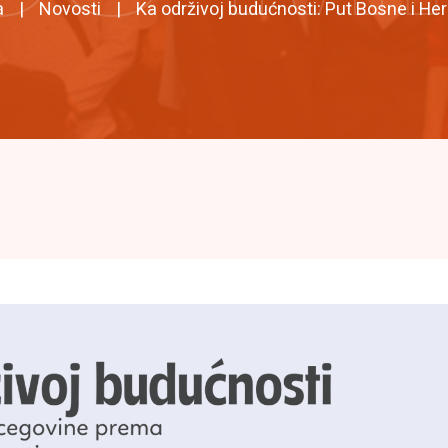
a
Novosti
Ka održivoj budućnosti: Put Bosne i He