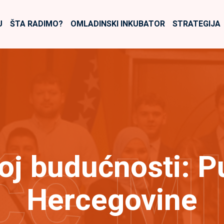
U
ŠTA RADIMO?
OMLADINSKI INKUBATOR
STRATEGIJA
će M
oj budućnosti: P
Hercegovine