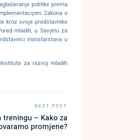
saglašavanje politike prema
implementacijom Zakona o
će kroz svoje predstavnike
 Pored mladih, u Savjetu za
edstavnici ministarstava u
Instituta za razvoj mladih
NEXT POST
a treningu – Kako za
ovaramo promjene?