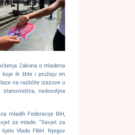
m kršenja Zakona o mladima
koje ih štite i pružaju im
aze na različite izazove u
 stanovništva, nedovoljna
eća mladih Federacije BiH,
avjet za mlade: “Savjet za
tijelo Vlade FBiH. Njegov