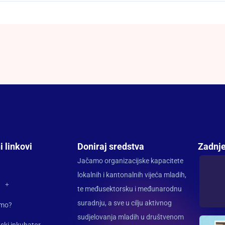
i linkovi
Doniraj sredstva
Zadnje
Jačamo organizacijske kapacitete
lokalnih i kantonalnih vijeća mladih,
te međusektorsku i međunarodnu
suradnju, a sve u cilju aktivnog
imo?
sudjelovanja mladih u društvenom
ski inkubator