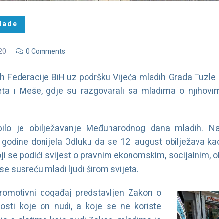
lade
20
0 Comments
dih Federacije BiH uz podršku Vijeća mladih Grada Tuzle 
eta i Meše, gdje su razgovarali sa mladima o njihov
ilo je obilježavanje Međunarodnog dana mladih. Na
. godine donijela Odluku da se 12. august obilježava 
ji se podići svijest o pravnim ekonomskim, socijalnim, o
se susreću mladi ljudi širom svijeta.
promotivni događaj predstavljen Zakon o
sti koje on nudi, a koje se ne koriste