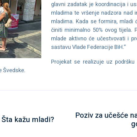
glavni zadatak je koordinacija i u
mladima te vršenje nadzora nad 
mladima. Kada se formira, mladi 
činiti minimalno 50% ovog tijela.
mlade aktivno će učestvovati i pr
sastavu Vlade Federacije BiH.”
Projekat se realizuje uz podršku 
e Švedske.
Poziv za učešće n
a Šta kažu mladi?
g