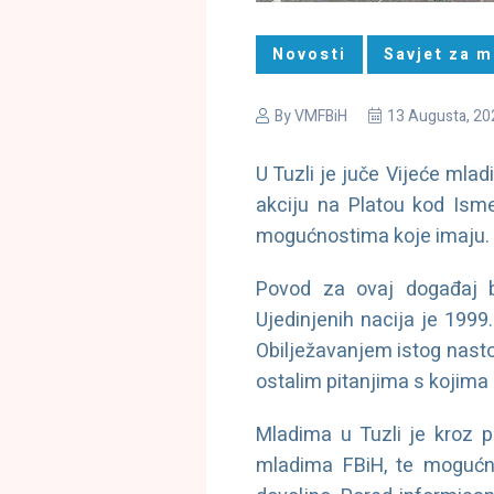
Novosti
Savjet za m
By
VMFBiH
13 Augusta, 20
U Tuzli je juče Vijeće mla
akciju na Platou kod Ism
mogućnostima koje imaju.
Povod za ovaj događaj b
Ujedinjenih nacija je 1999
Obilježavanjem istog nasto
ostalim pitanjima s kojima 
Mladima u Tuzli je kroz 
mladima FBiH, te mogućno