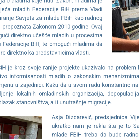
ja o alatima koje nudi Zakon, mladima je
Vijeća mladih Federacije BiH prema Vladi
miranje Savjeta za mlade FBiH kao radnog
eza prepoznata Zakonom 2010.godine. Ovaj
ći direktno učešće mladih u procesima
u Federacije BiH, te omogući mladima da
re direktno ka predstavnicima vlasti.
BiH je kroz svoje ranije projekte ukazivalo na proble
nivo informisanosti mladih o zakonskim mehanizmima 
jenu u zajednici. Kažu da u svom radu konstantno nail
enje lokalnih omladinskih organizacija, depopulacija
odlazak stanovništva, ali i unutrašnje migracije.
Asja Dizdarević, predsjednica Vij
ukratko nam je rekla šta je to S
mlade FBiH treba da bude radno 