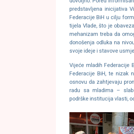
dovoljno. Pored informisan
predstavljena inicijativa 
Federacije BiH u cilju for
tijela Vlade, što je obav
mehanizam treba da omogu
donošenja odluka na nivo
svoje ideje i stavove usmje
Vijeće mladih Federacije 
Federacije BiH, te nizak 
osnovu da zahtjevaju prom
radu sa mladima – slablj
podrške institucija vlasti, 