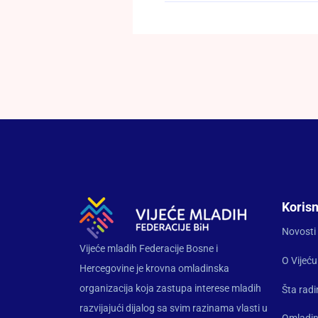
Korisn
Novosti
Vijeće mladih Federacije Bosne i
O Vijeću
Hercegovine je krovna omladinska
organizacija koja zastupa interese mladih
Šta rad
razvijajući dijalog sa svim razinama vlasti u
Omladin