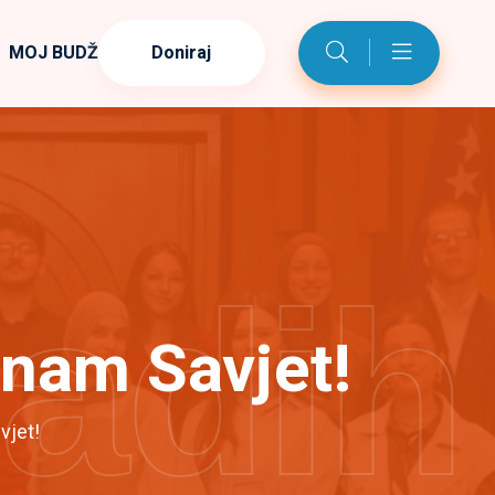
MOJ BUDŽET
Doniraj
ladih
a nam Savjet!
vjet!