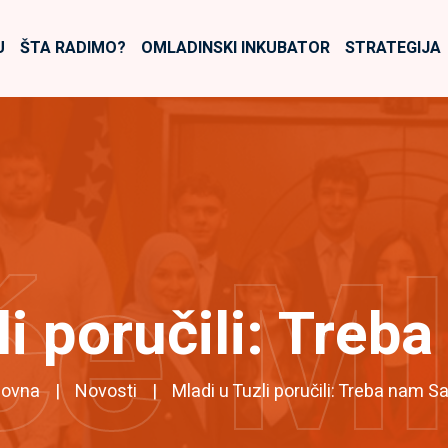
U
ŠTA RADIMO?
OMLADINSKI INKUBATOR
STRATEGIJA
će M
i poručili: Treb
lovna
Novosti
Mladi u Tuzli poručili: Treba nam Sa