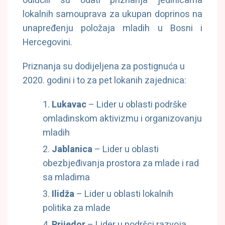
odlučili su odati priznanja jedinicama
lokalnih samouprava za ukupan doprinos na
unapređenju položaja mladih u Bosni i
Hercegovini.
Priznanja su dodijeljena za postignuća u
2020. godini i to za pet lokanih zajednica:
Lukavac
– Lider u oblasti podrške
omladinskom aktivizmu i organizovanju
mladih
Jablanica
– Lider u oblasti
obezbjeđivanja prostora za mlade i rad
sa mladima
Ilidža
– Lider u oblasti lokalnih
politika za mlade
Prijedor
– Lider u podršci razvoja