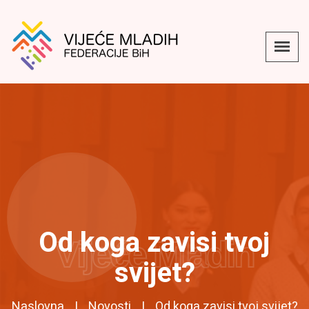
Od koga zavisi tvoj
Vijeće Mladih
svijet?
Naslovna
Novosti
Od koga zavisi tvoj svijet?