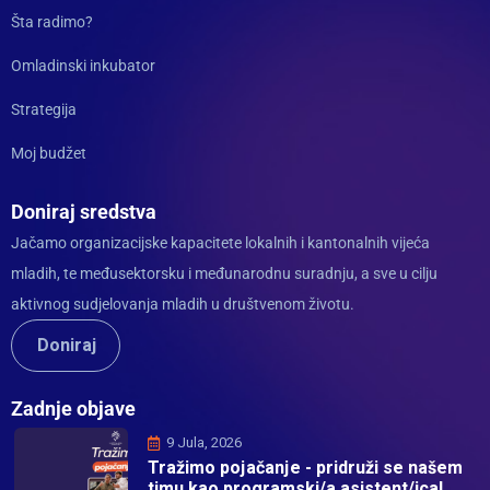
Šta radimo?
Omladinski inkubator
Strategija
Moj budžet
Doniraj sredstva
Jačamo organizacijske kapacitete lokalnih i kantonalnih vijeća
mladih, te međusektorsku i međunarodnu suradnju, a sve u cilju
aktivnog sudjelovanja mladih u društvenom životu.
Doniraj
Zadnje objave
9 Jula, 2026
Tražimo pojačanje - pridruži se našem
timu kao programski/a asistent/ica!