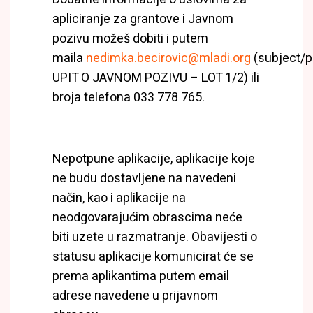
apliciranje za grantove i Javnom
pozivu možeš dobiti i putem
maila
nedimka.becirovic@mladi.org
(subject/p
UPIT O JAVNOM POZIVU – LOT 1/2) ili
broja telefona 033 778 765.
Nepotpune aplikacije, aplikacije koje
ne budu dostavljene na navedeni
način, kao i aplikacije na
neodgovarajućim obrascima neće
biti uzete u razmatranje. Obavijesti o
statusu aplikacije komunicirat će se
prema aplikantima putem email
adrese navedene u prijavnom