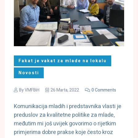
Fakat je vakat za mlade na lokalu
Novosti
By
VMFBiH
26 Marta, 2022
0 Comments
Komunikacija mladih i predstavnika vlasti je
preduslov za kvalitetne politike za mlade,
međutim mi još uvijek govorimo o rijetkim
primjerima dobre prakse koje često kroz