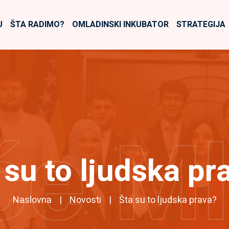
U
ŠTA RADIMO?
OMLADINSKI INKUBATOR
STRATEGIJA
će M
 su to ljudska pr
Naslovna
Novosti
Šta su to ljudska prava?