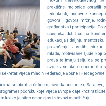
“Tokom četverodnevnog tren
praktične radionice obradili
jednakosti, osnovne koncept
govora i govora mržnje, rodn
građanstva i participacije. Po 
učesnika dobit će na korište
edukacija i daljnju mentorsku 
provođenju vlastitih edukacij
mlade, motivisane ljude koji 
prava te imaju želju da se pr
svoje vršnjake o onome što su
i sekretar Vijeća mladih Federacije Bosne i Hercegovine.
cima se obratila šefica njihove kancelarije u Sarajev
programe i podršku koje Vijeće Evrope daje kroz različit
te koliko je bitno da se glas i stavovi mladih čuju.