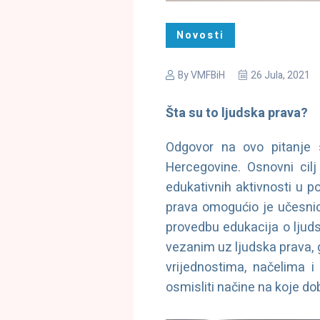
Novosti
By
VMFBiH
26 Jula, 2021
Šta su to ljudska prava?
Odgovor na ovo pitanje s
Hercegovine. Osnovni cil
edukativnih aktivnosti u p
prava omogućio je učesnic
provedbu edukacija o ljud
vezanim uz ljudska prava, g
vrijednostima, načelima i
osmisliti načine na koje do