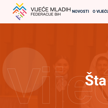
NOVOSTI
O VIJEĆ
Vije
Šta