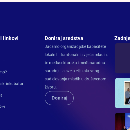
i linkovi
Doniraj sredstva
Zadnje
Jačamo organizacijske kapacitete
lokalnih i kantonalnih vijeća mladih,
te međusektorsku i međunarodnu
suradnju, a sve u cilju aktivnog
imo?
sudjelovanja mladih u društvenom
ski inkubator
životu.
ja
Doniraj
žet