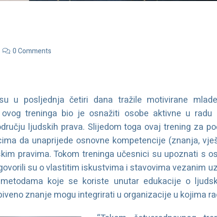
0 Comments
u u posljednja četiri dana tražile motivirane mlad
j ovog treninga bio je osnažiti osobe aktivne u rad
odručju ljudskih prava. Slijedom toga ovaj trening za po
ima da unaprijede osnovne kompetencije (znanja, vješ
skim pravima. Tokom treninga učesnici su upoznati s o
ovorili su o vlastitim iskustvima i stavovima vezanim uz 
 metodama koje se koriste unutar edukacije o ljudski
biveno znanje mogu integrirati u organizacije u kojima ra