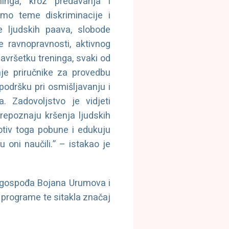
inga, kroz predavanja i
 smo teme diskriminacije i
e ljudskih paava, slobode
e ravnopravnosti, aktivnog
završetku treninga, svaki od
nje priručnike za provedbu
podršku pri osmišljavanju i
a. Zadovoljstvo je vidjeti
prepoznaju kršenja ljudskih
otiv toga pobune i edukuju
 oni naučili.” – istakao je
u, gospođa Bojana Urumova i
e programe te sitakla značaj