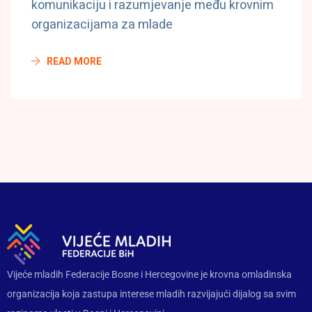
komunikaciju i razumjevanje među krovnim
organizacijama za mlade
READ MORE
Vijeće mladih Federacije Bosne i Hercegovine je krovna omladinska
organizacija koja zastupa interese mladih razvijajući dijalog sa svim