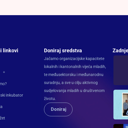
i linkovi
Doniraj sredstva
Zadnje
Jačamo organizacijske kapacitete
lokalnih i kantonalnih vijeća mladih,
te međusektorsku i međunarodnu
suradnju, a sve u cilju aktivnog
imo?
sudjelovanja mladih u društvenom
ski inkubator
životu.
ja
Doniraj
žet