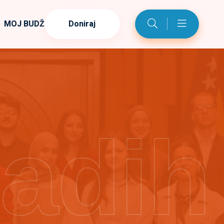
MOJ BUDŽET
Doniraj
ladih