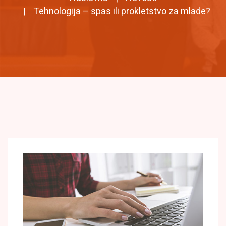
Tehnologija – spas ili prokletstvo za mlade?