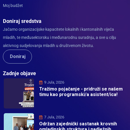
Moj budžet
Doniraj sredstva
Jačamo organizacijske kapacitete lokalnih i kantonalnih vijeća
mladih, te međusektorsku i međunarodnu suradnju, a sve u cilju
aktivnog sudjelovanja mladih u društvenom životu.
Doniraj
Zadnje objave
9 Jula, 2026
Tražimo pojačanje - pridruži se našem
timu kao programski/a asistent/ica!
7 Jula, 2026
Održan zajednički sastanak krovnih
omladinskih struktura i nadležnih