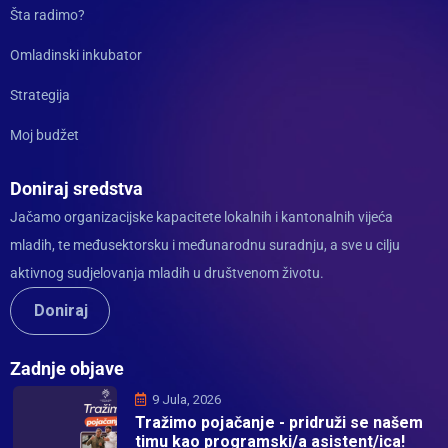
Šta radimo?
Omladinski inkubator
Strategija
Moj budžet
Doniraj sredstva
Jačamo organizacijske kapacitete lokalnih i kantonalnih vijeća
mladih, te međusektorsku i međunarodnu suradnju, a sve u cilju
aktivnog sudjelovanja mladih u društvenom životu.
Doniraj
Zadnje objave
9 Jula, 2026
Tražimo pojačanje - pridruži se našem
timu kao programski/a asistent/ica!