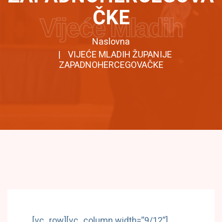
ČKE
Vijeće Mladih
Naslovna
VIJEĆE MLADIH ŽUPANIJE
ZAPADNOHERCEGOVAČKE
[vc_row][vc_column width=”9/12”]