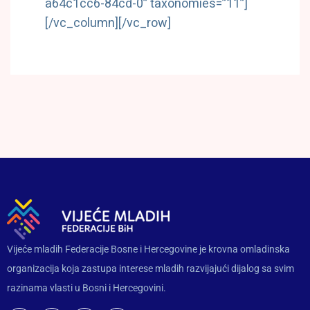
a64c1cc6-84cd-0” taxonomies=”11”]
[/vc_column][/vc_row]
Vijeće mladih Federacije Bosne i Hercegovine je krovna omladinska
organizacija koja zastupa interese mladih razvijajući dijalog sa svim
razinama vlasti u Bosni i Hercegovini.