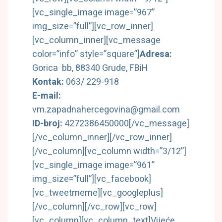
[vc_single_image image=”967”
img_size=”full”][vc_row_inner]
[vc_column_inner][vc_message
color=”info” style=”square”]
Adresa:
Gorica bb, 88340 Grude, FBiH
Kontak:
063/ 229-918
E-mail:
vm.zapadnahercegovina@gmail.com
ID-broj:
4272386450000[/vc_message]
[/vc_column_inner][/vc_row_inner]
[/vc_column][vc_column width=”3/12”]
[vc_single_image image=”961”
img_size=”full”][vc_facebook]
[vc_tweetmeme][vc_googleplus]
[/vc_column][/vc_row][vc_row]
[vc_column][vc_column_text]
Vijeće