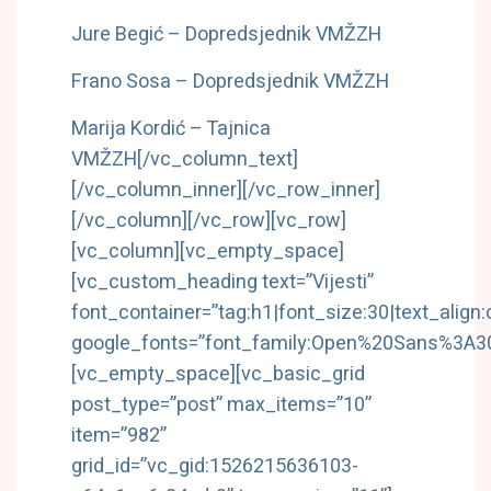
Jure Begić – Dopredsjednik VMŽZH
Frano Sosa – Dopredsjednik VMŽZH
Marija Kordić – Tajnica
VMŽZH
[/vc_column_text]
[/vc_column_inner][/vc_row_inner]
[/vc_column][/vc_row][vc_row]
[vc_column][vc_empty_space]
[vc_custom_heading text=”Vijesti”
font_container=”tag:h1|font_size:30|text_align:
google_fonts=”font_family:Open%20Sans%3A30
[vc_empty_space][vc_basic_grid
post_type=”post” max_items=”10”
item=”982”
grid_id=”vc_gid:1526215636103-