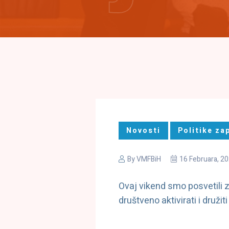
Novosti
Politike za
By
VMFBiH
16 Februara, 2
Ovaj vikend smo posvetili z
društveno aktivirati i druži