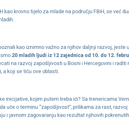
H kao krovno tijelo za mlade na području FBiH, se već du
mladih.
oznali kao iznimno važno za njihov daljnji razvoj, jeste 
li smo
20 mladih ljudi iz 12 zajednica od 10. do 12. febr
ti na razvoj zapošljivosti u Bosni i Hercegovini i raditi 
 a koji se tiču ove oblasti.
 inicijative, kojim putem treba ići? Sa trenericama Ve
 da uče o terminu “zapošljivost”, prilikama za rast, razvoj
nju i javnom zagovaranju kao rezultat njihovih pokrenutih 