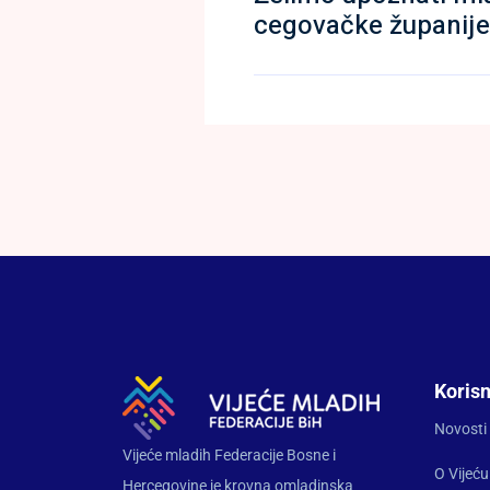
cegovačke županije
Korisn
Novosti
Vijeće mladih Federacije Bosne i
O Vijeću
Hercegovine je krovna omladinska