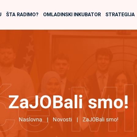
U
ŠTA RADIMO?
OMLADINSKI INKUBATOR
STRATEGIJA
će M
ZaJOBali smo!
Naslovna
Novosti
ZaJOBali smo!