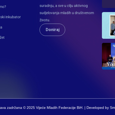
suradnju, a sve u cilju aktivnog
imo?
sudjelovanja mladih u društvenom
ski inkubator
životu.
ja
Doniraj
žet
ava zadržana © 2025 Vijeće Mladih Federacije BiH. | Developed by S