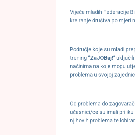
Vijeće mladih Federacije Bi
kreiranje društva po mjeri 
Područje koje su mladi prep
trening “
ZaJOBaj!
” uključi
načinima na koje mogu utjeca
problema u svojoj zajednici,
Od problema do zagovaračke
učesnici/ce su imali priliku
njihovih problema te lobira