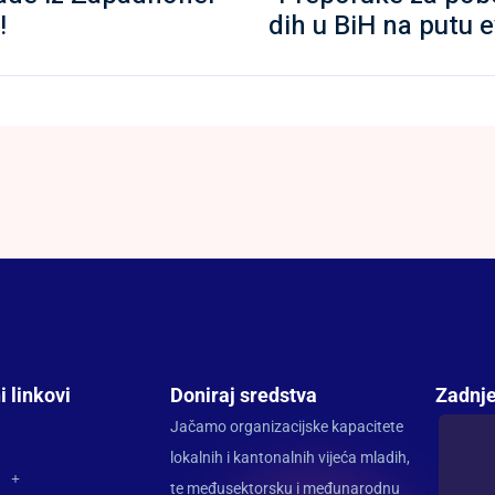
!
dih u BiH na putu 
i linkovi
Doniraj sredstva
Zadnje
Jačamo organizacijske kapacitete
lokalnih i kantonalnih vijeća mladih,
te međusektorsku i međunarodnu