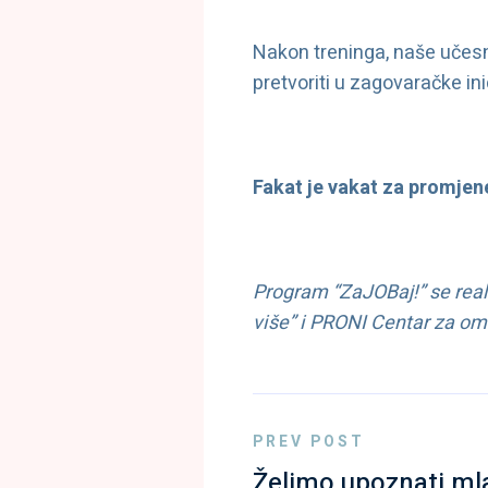
Nakon treninga, naše učes
pretvoriti u zagovaračke inic
Fakat je vakat za promjen
Program “ZaJOBaj!” se reali
više” i PRONI Centar za oml
PREV POST
Želimo upoznati ml