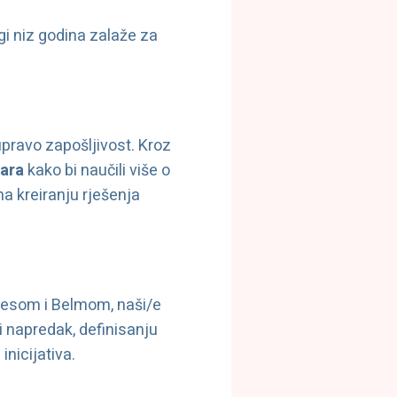
gi niz godina zalaže za
upravo zapošljivost. Kroz
uara
kako bi naučili više o
na kreiranju rješenja
rnesom i Belmom, naši/e
 i napredak, definisanju
inicijativa.