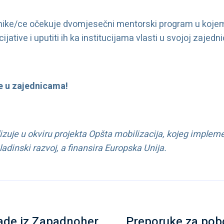
nike/ce očekuje dvomjesečni mentorski program u kojem
ijative i uputiti ih ka institucijama vlasti u svojoj zajedni
e u zajednicama!
zuje u okviru projekta Opšta mobilizacija, kojeg impleme
adinski razvoj, a finansira Europska Unija.
ade iz Zapadnoher
Preporuke za pobo