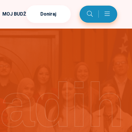
MOJ BUDŽET
Doniraj
ladih