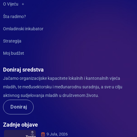
O Vijeću
Šta radimo?
Omladinski inkubator
Strategija
Moj budžet
Doniraj sredstva
Jačamo organizacijske kapacitete lokalnih i kantonalnih vijeća
mladih, te međusektorsku i međunarodnu suradnju, a sve u cilju
aktivnog sudjelovanja mladih u društvenom životu.
Doniraj
Zadnje objave
9 Jula, 2026