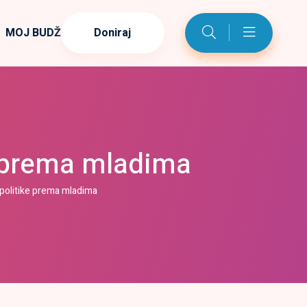
MOJ BUDŽET
Doniraj
e prema mladima
 politike prema mladima