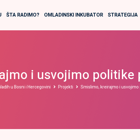
U
ŠTA RADIMO?
OMLADINSKI INKUBATOR
STRATEGIJA
rajmo i usvojimo politik
 mladih u Bosni i Hercegovini
Projekti
Smislimo, kreirajmo i usvojimo