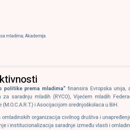
d sa mladima; Akademija
ktivnosti
o politike prema mladima“
finansira Evropska unija, 
m za saradnju mladih (RYCO), Vijećem mladih Federa
e (M.O.C.A.R.T.) i Asocijacijom srednjoškolaca u BiH.
ladinskih organizacija civilnog društva i unapređenju 
nje i institucionalizacija saradnje između vlasti i omla