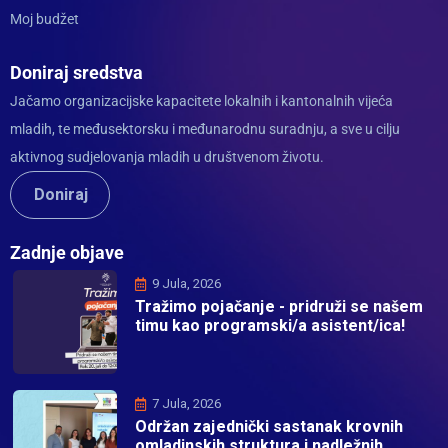
Moj budžet
Doniraj sredstva
Jačamo organizacijske kapacitete lokalnih i kantonalnih vijeća
mladih, te međusektorsku i međunarodnu suradnju, a sve u cilju
aktivnog sudjelovanja mladih u društvenom životu.
Doniraj
Zadnje objave
9 Jula, 2026
Tražimo pojačanje - pridruži se našem
timu kao programski/a asistent/ica!
7 Jula, 2026
Održan zajednički sastanak krovnih
omladinskih struktura i nadležnih