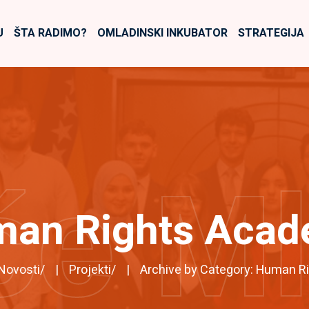
U
ŠTA RADIMO?
OMLADINSKI INKUBATOR
STRATEGIJA
će M
an Rights Aca
Novosti
/
Projekti
/
Archive by Category: Human 