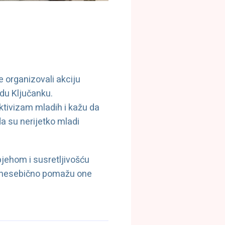
 organizovali akciju
adu Ključanku.
ktivizam mladih i kažu da
da su nerijetko mladi
pjehom i susretljivošću
na nesebično pomažu one