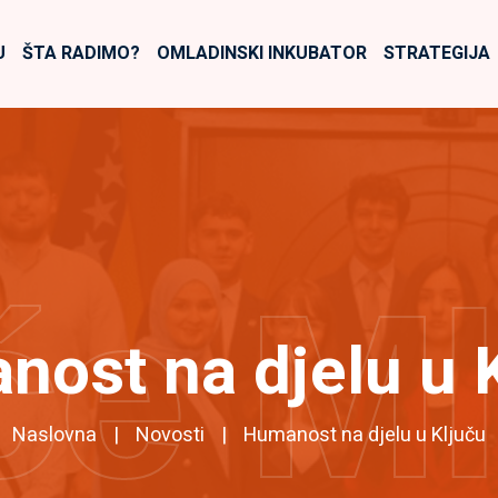
U
ŠTA RADIMO?
OMLADINSKI INKUBATOR
STRATEGIJA
će M
ost na djelu u 
Naslovna
Novosti
Humanost na djelu u Ključu