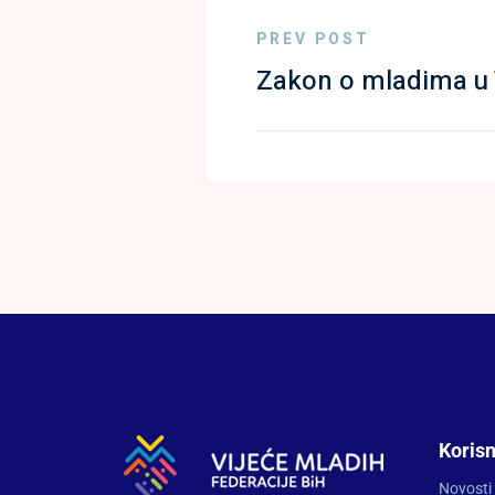
PREV POST
Zakon o mladima u 
Korisn
Novosti