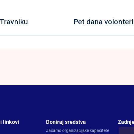
Travniku
Pet dana volonter
i linkovi
Doniraj sredstva
Zadnje
Jačamo organizacijske kapacitete