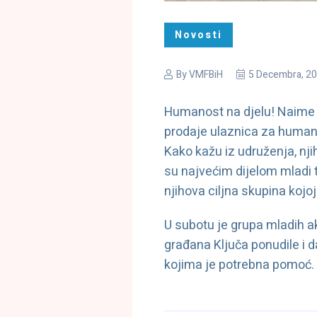
Novosti
By
VMFBiH
5 Decembra, 2
Humanost na djelu! Naime ud
prodaje ulaznica za humani
Kako kažu iz udruženja, nji
su najvećim dijelom mladi ti
njihova ciljna skupina kojo
U subotu je grupa mladih ak
građana Ključa ponudile i d
kojima je potrebna pomoć.