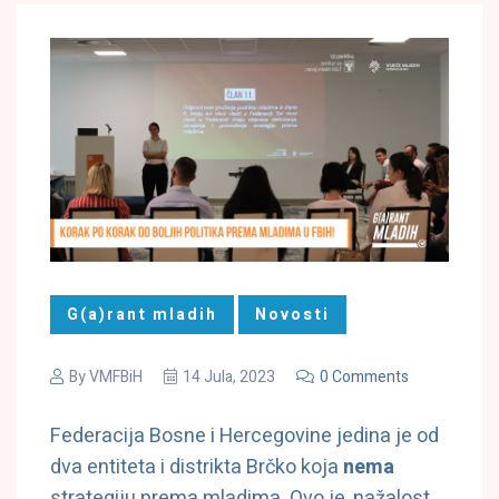
G(a)rant mladih
Novosti
By
VMFBiH
14 Jula, 2023
0 Comments
Federacija Bosne i Hercegovine jedina je od
dva entiteta i distrikta Brčko koja
nema
strategiju prema mladima. Ovo je, nažalost,