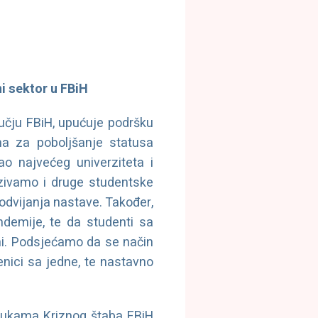
ni sektor u FBiH
ručju FBiH, upućuje podršku
a za poboljšanje statusa
o najvećeg univerziteta i
ozivamo i druge studentske
 odvijanja nastave. Također,
demije, te da studenti sa
ni. Podsjećamo da se način
enici sa jedne, te nastavno
orukama Kriznog štaba FBiH