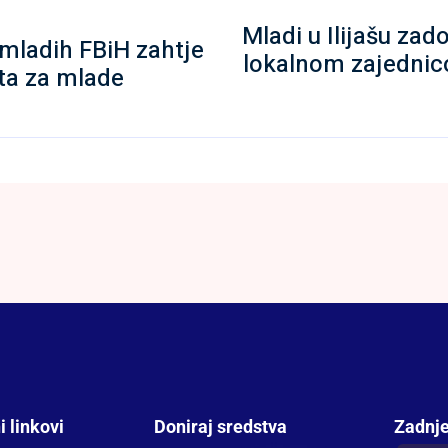
Mladi u Ilijašu zad
 mladih FBiH zahtje
lokalnom zajednic
ta za mlade
i linkovi
Doniraj sredstva
Zadnje