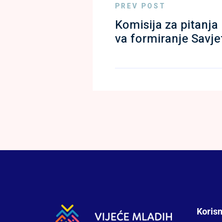
PREV POST
Komisija za pitanja
va formiranje Savje
Korisn