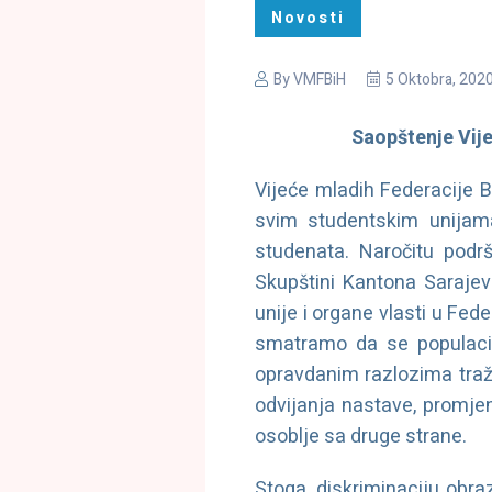
Novosti
By
VMFBiH
5 Oktobra, 202
Saopštenje Vije
Vijeće mladih Federacije B
svim studentskim unijam
studenata. Naročitu podr
Skupštini Kantona Sarajev
unije i organe vlasti u Fed
smatramo da se populacij
opravdanim razlozima traž
odvijanja nastave, promjen
osoblje sa druge strane.
Stoga, diskriminaciju obr