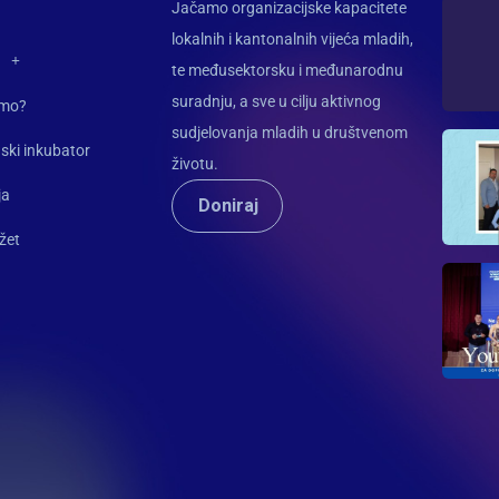
Jačamo organizacijske kapacitete
lokalnih i kantonalnih vijeća mladih,
te međusektorsku i međunarodnu
suradnju, a sve u cilju aktivnog
imo?
sudjelovanja mladih u društvenom
ski inkubator
životu.
ja
Doniraj
žet