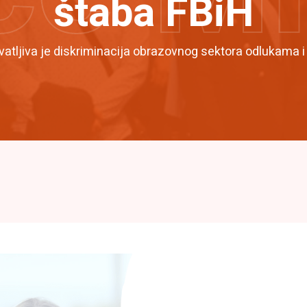
štaba FBiH
vatljiva je diskriminacija obrazovnog sektora odlukama 