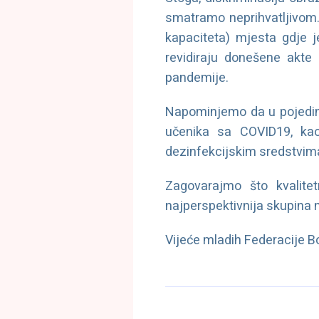
smatramo neprihvatljivom.
kapaciteta) mjesta gdje 
revidiraju donešene akte 
pandemije.
Napominjemo da u pojedini
učenika sa COVID19, kao
dezinfekcijskim sredstvim
Zagovarajmo što kvalite
najperspektivnija skupina 
Vijeće mladih Federacije B