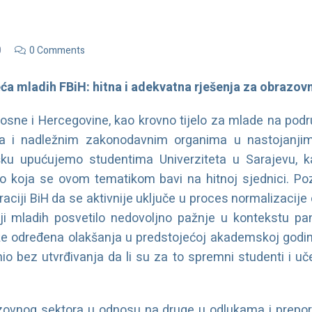
0
0 Comments
ća mladih FBiH: hitna i adekvatna rješenja za obrazov
osne i Hercegovine, kao krovno tijelo za mlade na pod
a i nadležnim zakonodavnim organima u nastojanjim
šku upućujemo studentima Univerziteta u Sarajevu, ka
o koja se ovom tematikom bavi na hitnoj sjednici. P
eraciji BiH da se aktivnije uključe u proces normalizacije
i mladih posvetilo nedovoljno pažnje u kontekstu pan
e određena olakšanja u predstojećoj akademskoj godi
io bez utvrđivanja da li su za to spremni studenti i uč
azovnog sektora u odnosu na druge u odlukama i prep