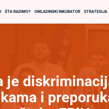
U
ŠTA RADIMO?
OMLADINSKI INKUBATOR
STRATEGIJA
a je diskriminac
će M
ukama i preporu