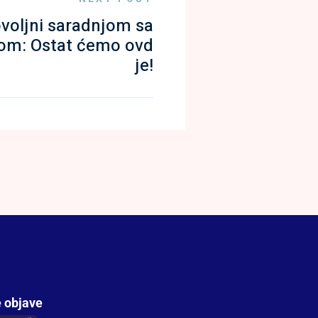
ovoljni saradnjom sa
om: Ostat ćemo ovd
je!
 objave