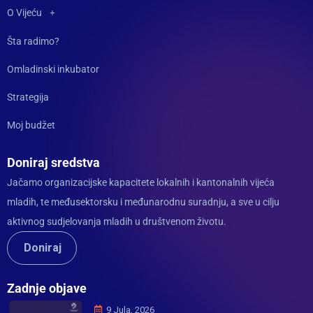
O Vijeću
Šta radimo?
Omladinski inkubator
Strategija
Moj budžet
Doniraj sredstva
Jačamo organizacijske kapacitete lokalnih i kantonalnih vijeća
mladih, te međusektorsku i međunarodnu suradnju, a sve u cilju
aktivnog sudjelovanja mladih u društvenom životu.
Doniraj
Zadnje objave
9 Jula, 2026