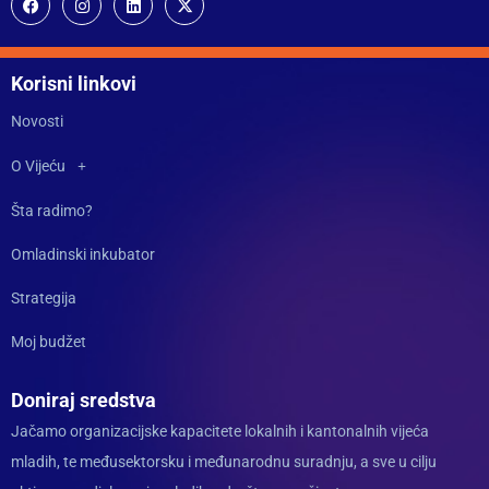
Korisni linkovi
Novosti
O Vijeću
Šta radimo?
Omladinski inkubator
Strategija
Moj budžet
Doniraj sredstva
Jačamo organizacijske kapacitete lokalnih i kantonalnih vijeća
mladih, te međusektorsku i međunarodnu suradnju, a sve u cilju