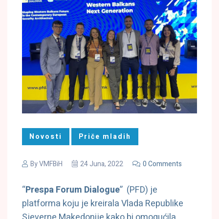
Novosti
Priče mladih
By
VMFBiH
24 Juna, 2022
0 Comments
“
Prespa Forum Dialogue
” (PFD) je
platforma koju je kreirala Vlada Republike
Sjeverne Makedonije kako bi omogućila