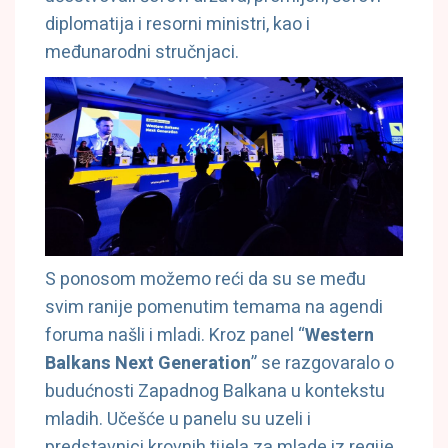
diplomatija i resorni ministri, kao i
međunarodni stručnjaci.
S ponosom možemo reći da su se među
svim ranije pomenutim temama na agendi
foruma našli i mladi. Kroz panel “
Western
Balkans Next Generation
” se razgovaralo o
budućnosti Zapadnog Balkana u kontekstu
mladih. Učešće u panelu su uzeli i
predstavnici krovnih tijela za mlade iz regije,