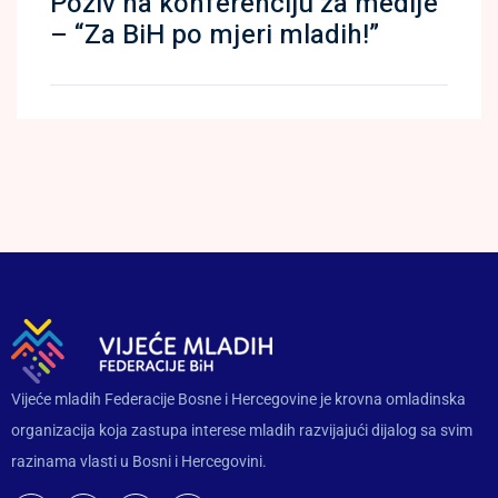
Poziv na konferenciju za medije
– “Za BiH po mjeri mladih!”
Vijeće mladih Federacije Bosne i Hercegovine je krovna omladinska
organizacija koja zastupa interese mladih razvijajući dijalog sa svim
razinama vlasti u Bosni i Hercegovini.