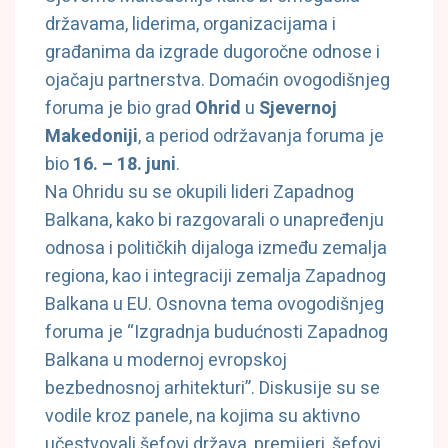
državama, liderima, organizacijama i
građanima da izgrade dugoročne odnose i
ojačaju partnerstva. Domaćin ovogodišnjeg
foruma je bio grad
Ohrid
u
Sjevernoj
Makedoniji
, a period održavanja foruma je
bio
16. – 18. juni
.
Na Ohridu su se okupili lideri Zapadnog
Balkana, kako bi razgovarali o unapređenju
odnosa i političkih dijaloga između zemalja
regiona, kao i integraciji zemalja Zapadnog
Balkana u EU. Osnovna tema ovogodišnjeg
foruma je “Izgradnja budućnosti Zapadnog
Balkana u modernoj evropskoj
bezbednosnoj arhitekturi”. Diskusije su se
vodile kroz panele, na kojima su aktivno
učestvovali šefovi država, premijeri, šefovi