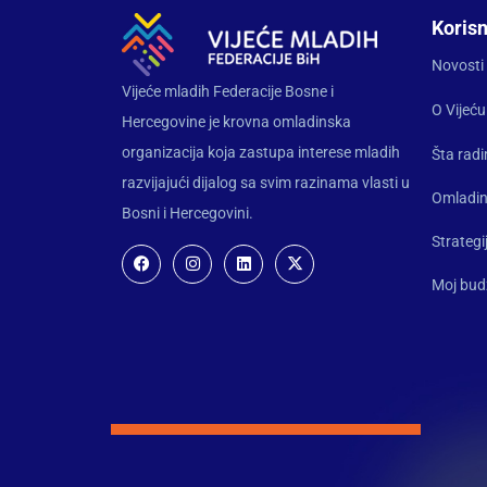
Korisn
Novosti
Vijeće mladih Federacije Bosne i
O Vijeću
Hercegovine je krovna omladinska
organizacija koja zastupa interese mladih
Šta rad
razvijajući dijalog sa svim razinama vlasti u
Omladin
Bosni i Hercegovini.
Strategi
Moj bud