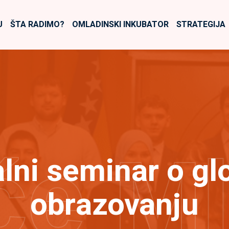
U
ŠTA RADIMO?
OMLADINSKI INKUBATOR
STRATEGIJA
će M
lni seminar o g
obrazovanju