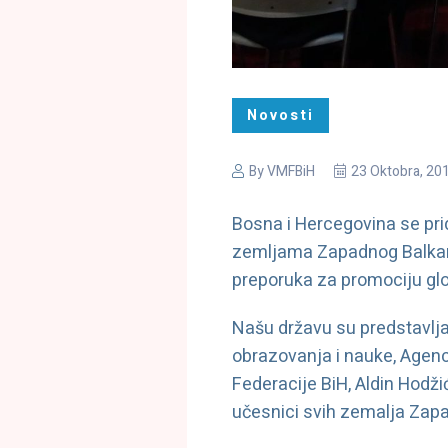
Novosti
By
VMFBiH
23 Oktobra, 20
Bosna i Hercegovina se prid
zemljama Zapadnog Balkana.
preporuka za promociju gl
Našu državu su predstavljal
obrazovanja i nauke, Agenc
Federacije BiH, Aldin Hodži
učesnici svih zemalja Zap