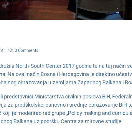
18
0 Comments
ružila North-South Center 2017 godine te na taj način se
 Na ovaj način Bosna i Hercegovina je direktno učestv
obalnog obrazovanja u zemljama Zapadnog Balkana i Bos
i predstavnici Ministarstva civilnih poslova BiH, Federa
ija za predškolsko, osnovno i srednje obrazovanje BiH t
ć koji je moderirao rad grupe „Policy making and curricul
adnog Balkana uz podršku Centra za mirovne studije.