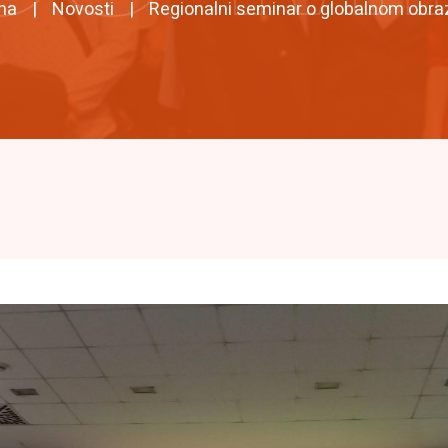
na
Novosti
Regionalni seminar o globalnom obra