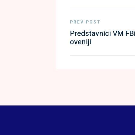
PREV POST
Predstavnici VM FBi
oveniji