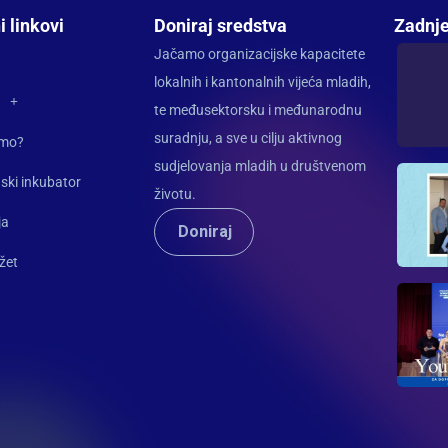
i linkovi
Doniraj sredstva
Zadnje
Jačamo organizacijske kapacitete
lokalnih i kantonalnih vijeća mladih,
te međusektorsku i međunarodnu
suradnju, a sve u cilju aktivnog
imo?
sudjelovanja mladih u društvenom
ski inkubator
životu.
ja
Doniraj
žet