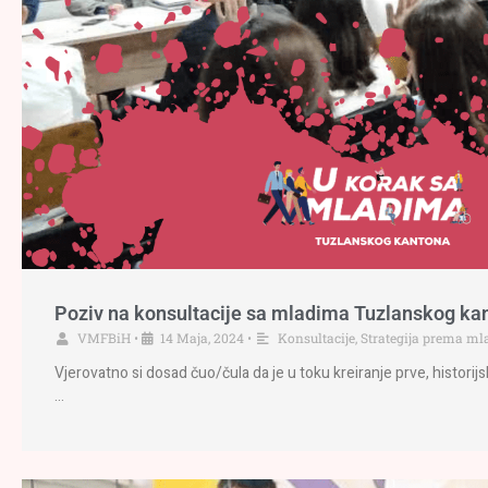
Poziv na konsultacije sa mladima Tuzlanskog ka
VMFBiH
•
14 Maja, 2024
•
Konsultacije
,
Strategija prema m
Vjerovatno si dosad čuo/čula da je u toku kreiranje prve, histori
…