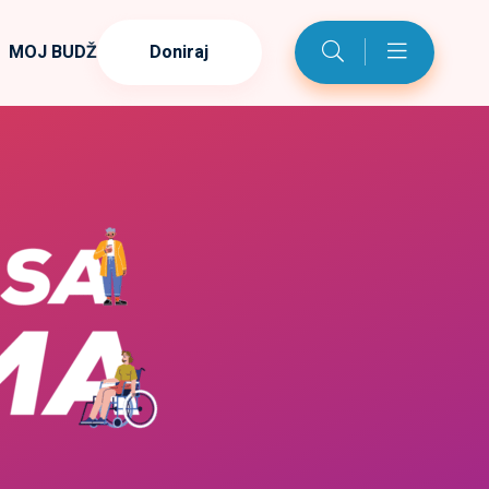
MOJ BUDŽET
Doniraj