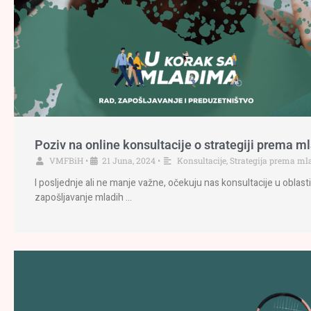
Poziv na online konsultacije o strategiji prema m
VMFBiH
•
21 Juna, 2024
•
Konsultacije
,
Strategija prema m
I posljednje ali ne manje važne, očekuju nas konsultacije u oblast
zapošljavanje mladih …