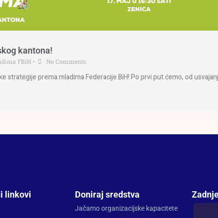
skog kantona!
ladima FBiH
•
No Comments
jske strategije prema mladima Federacije BiH! Po prvi put ćemo, od usvajan
i linkovi
Doniraj sredstva
Zadnje
Jačamo organizacijske kapacitete