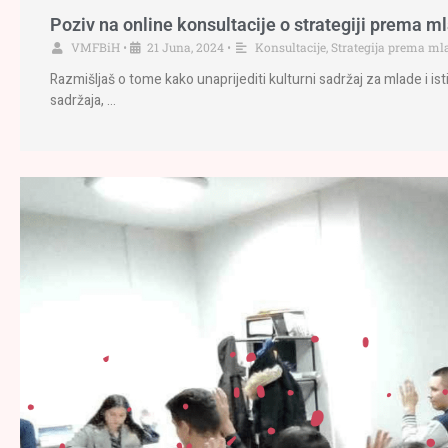
Poziv na online konsultacije o strategiji prema ml
VMFBiH
•
21 Juna, 2024
•
Konsultacije
,
Strategija prema m
Razmišljaš o tome kako unaprijediti kulturni sadržaj za mlade i is
sadržaja, …