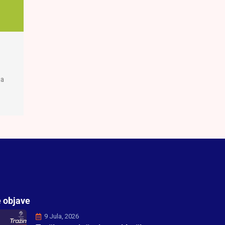
ja
 objave
9 Jula, 2026