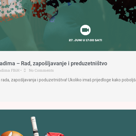
ladima – Rad, zapošljavanje i preduzetništvo
ladima FBiH
•
No Comments
i rada, zapošljavanja i poduzetništva! Ukoliko imaš prijedloge kako poboljš