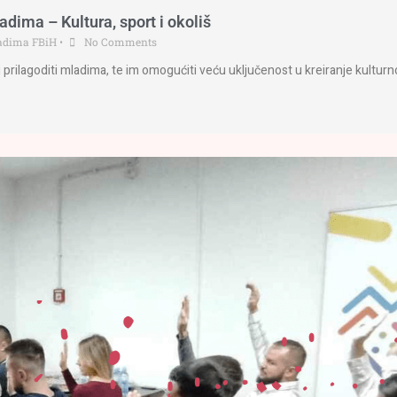
adima – Kultura, sport i okoliš
ladima FBiH
•
No Comments
ti prilagoditi mladima, te im omogućiti veću uključenost u kreiranje kultur