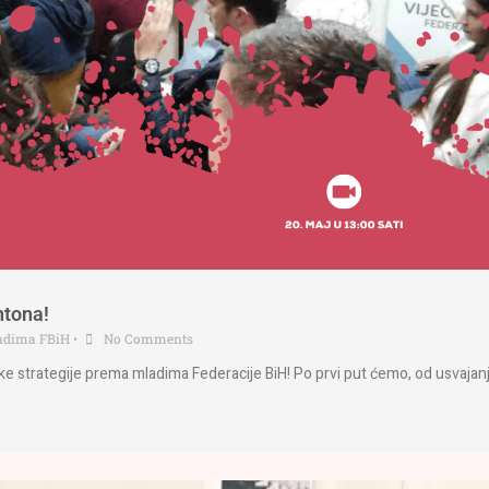
ntona!
ladima FBiH
•
No Comments
jske strategije prema mladima Federacije BiH! Po prvi put ćemo, od usvajan