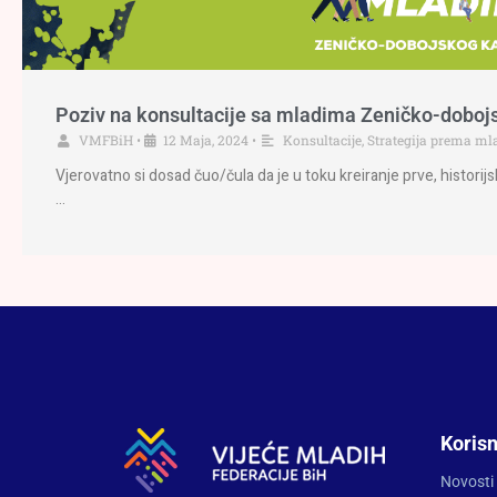
Poziv na konsultacije sa mladima Zeničko-doboj
VMFBiH
•
12 Maja, 2024
•
Konsultacije
,
Strategija prema m
Vjerovatno si dosad čuo/čula da je u toku kreiranje prve, histori
…
Korisn
Novosti