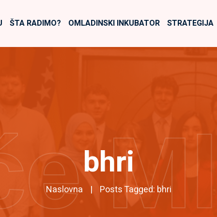
U
ŠTA RADIMO?
OMLADINSKI INKUBATOR
STRATEGIJA
će M
bhri
Naslovna
Posts Tagged: bhri