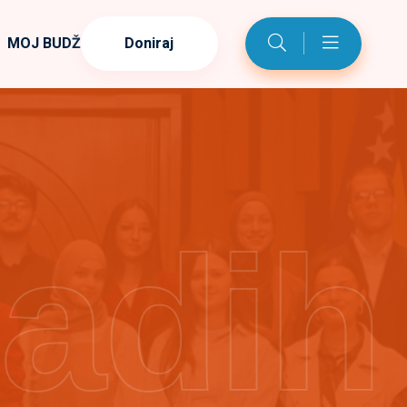
MOJ BUDŽET
Doniraj
ladih