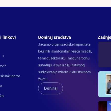
i linkovi
Doniraj sredstva
Zadnje
Jačamo organizacijske kapacitete
lokalnih i kantonalnih vijeća mladih,
te međusektorsku i međunarodnu
suradnju, a sve u cilju aktivnog
imo?
sudjelovanja mladih u društvenom
ski inkubator
životu.
ja
Doniraj
žet