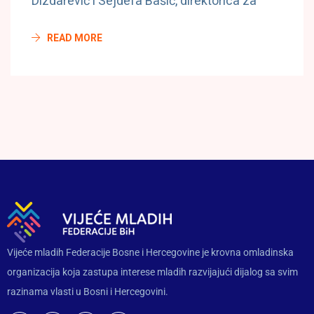
Dizdarević i Sejdefa Bašić, direktorica za
READ MORE
Vijeće mladih Federacije Bosne i Hercegovine je krovna omladinska
organizacija koja zastupa interese mladih razvijajući dijalog sa svim
razinama vlasti u Bosni i Hercegovini.