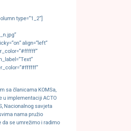
olumn type=”1_2”]
n.jpg”
cky=”on” align=”left”
_color=”#ffffff”
n_label=”Text”
r_color=”#ffffff”
aram sa članicama KOMSa,
ke u implementaciji ACTO
RS, Nacionalnog savjeta
 svima nama pružio
e da se umrežimo i radimo