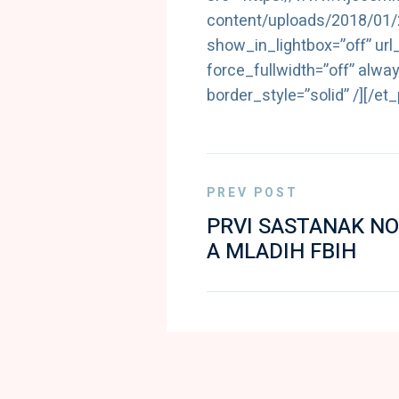
content/uploads/2018/0
show_in_lightbox=”off” url
force_fullwidth=”off” alwa
border_style=”solid” /][/e
PREV POST
PRVI SASTANAK NO
A MLADIH FBIH