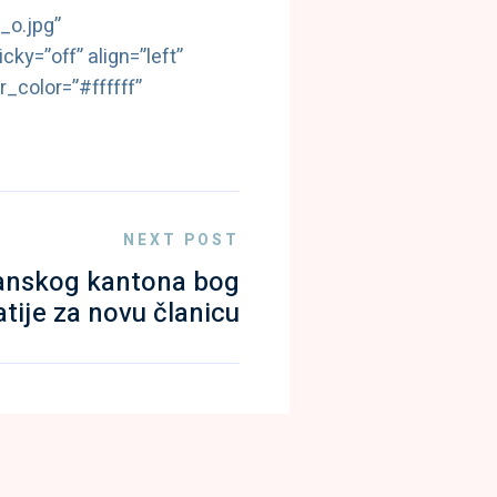
o.jpg”
ky=”off” align=”left”
_color=”#ffffff”
NEXT POST
lanskog kantona bog
atije za novu članicu