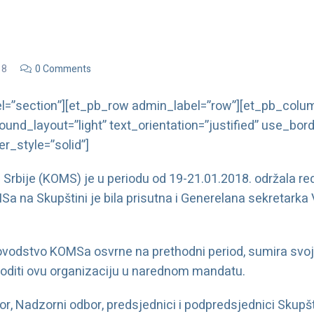
18
0 Comments
l=”section”][et_pb_row admin_label=”row”][et_pb_colum
und_layout=”light” text_orientation=”justified” use_bord
er_style=”solid”]
 Srbije (KOMS) je u periodu od 19-21.01.2018. održala re
a na Skupštini je bila prisutna i Generelana sekretarka 
ukovodstvo KOMSa osvrne na prethodni period, sumira svoj r
voditi ovu organizaciju u narednom mandatu.
or, Nadzorni odbor, predsjednici i podpredsjednici Skupšti