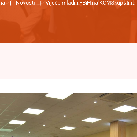
na
Novosti
Vijeće mladih FBiH na KOMSkupstina 