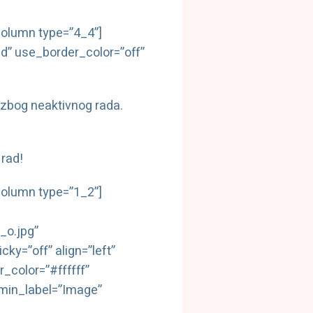
olumn type=”4_4”]
ed” use_border_color=”off”
 zbog neaktivnog rada.
rad!
olumn type=”1_2”]
o.jpg”
ky=”off” align=”left”
_color=”#ffffff”
dmin_label=”Image”