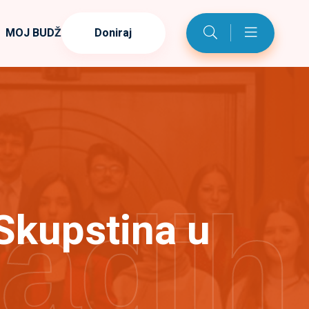
MOJ BUDŽET
Doniraj
ladih
Skupstina u