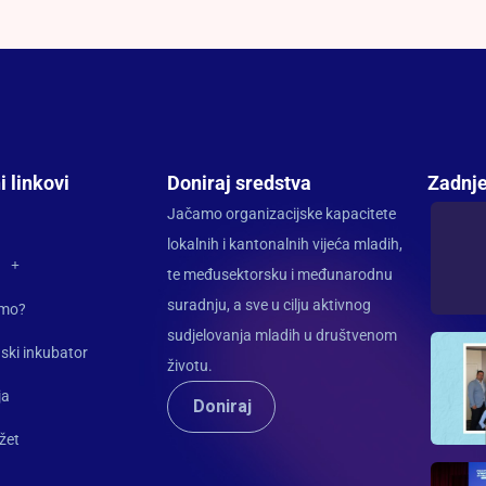
i linkovi
Doniraj sredstva
Zadnje
Jačamo organizacijske kapacitete
lokalnih i kantonalnih vijeća mladih,
te međusektorsku i međunarodnu
suradnju, a sve u cilju aktivnog
imo?
sudjelovanja mladih u društvenom
ski inkubator
životu.
ja
Doniraj
žet