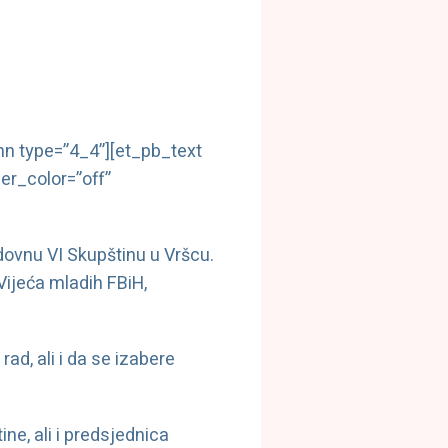
n type=”4_4”][et_pb_text
er_color=”off”
dovnu VI Skupštinu u Vršcu.
Vijeća mladih FBiH,
ad, ali i da se izabere
ne, ali i predsjednica