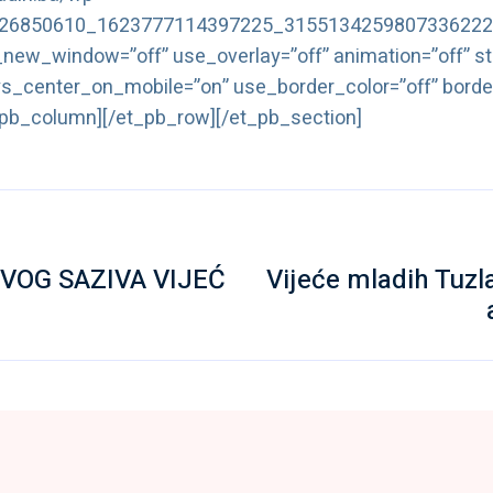
1/26850610_1623777114397225_3155134259807336222_
_new_window=”off” use_overlay=”off” animation=”off” stic
ys_center_on_mobile=”on” use_border_color=”off” border
t_pb_column][/et_pb_row][/et_pb_section]
VOG SAZIVA VIJEĆ
Vijeće mladih Tuz