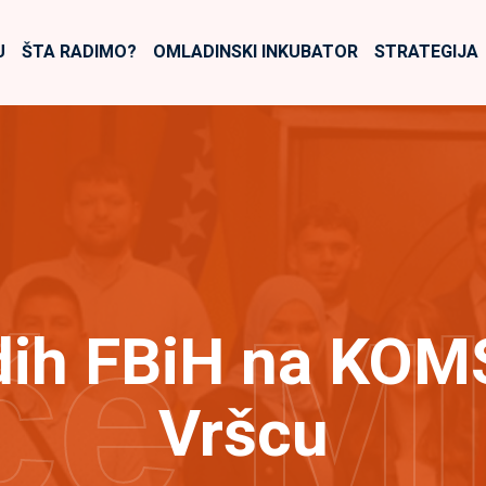
U
ŠTA RADIMO?
OMLADINSKI INKUBATOR
STRATEGIJA
će M
dih FBiH na KOM
Vršcu