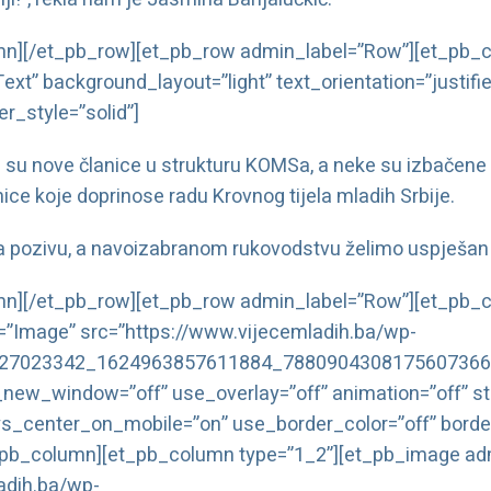
mn][/et_pb_row][et_pb_row admin_label=”Row”][et_pb_c
ext” background_layout=”light” text_orientation=”justifi
er_style=”solid”]
e su nove članice u strukturu KOMSa, a neke su izbačene
ce koje doprinose radu Krovnog tijela mladih Srbije.
pozivu, a navoizabranom rukovodstvu želimo uspješan 
mn][/et_pb_row][et_pb_row admin_label=”Row”][et_pb_c
”Image” src=”https://www.vijecemladih.ba/wp-
1/27023342_1624963857611884_7880904308175607366_
_new_window=”off” use_overlay=”off” animation=”off” stic
ys_center_on_mobile=”on” use_border_color=”off” border
et_pb_column][et_pb_column type=”1_2”][et_pb_image a
adih.ba/wp-