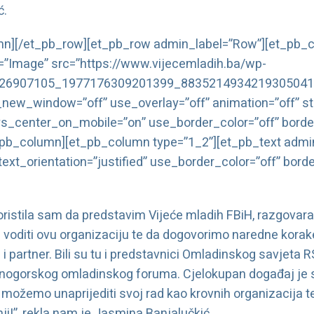
ć.
mn][/et_pb_row][et_pb_row admin_label=”Row”][et_pb_c
”Image” src=”https://www.vijecemladih.ba/wp-
1/26907105_1977176309201399_8835214934219305041_
_new_window=”off” use_overlay=”off” animation=”off” sti
ys_center_on_mobile=”on” use_border_color=”off” border
et_pb_column][et_pb_column type=”1_2”][et_pb_text admi
ext_orientation=”justified” use_border_color=”off” borde
koristila sam da predstavim Vijeće mladih FBiH, razgov
 voditi ovu organizaciju te da dogovorimo naredne kora
 partner. Bili su tu i predstavnici Omladinskog savjeta 
rnogorskog omladinskog foruma. Cjelokupan događaj je
ožemo unaprijediti svoj rad kao krovnih organizacija t
nji!”, rekla nam je Jasmina Banjalučkić.