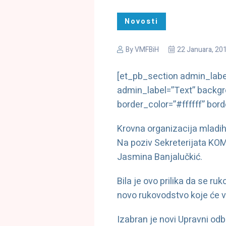
Novosti
By
VMFBiH
22 Januara, 20
[et_pb_section admin_labe
admin_label=”Text” backgro
border_color=”#ffffff” bord
Krovna organizacija mladih
Na poziv Sekreterijata KOMS
Jasmina Banjalučkić.
Bila je ovo prilika da se r
novo rukovodstvo koje će 
Izabran je novi Upravni odb