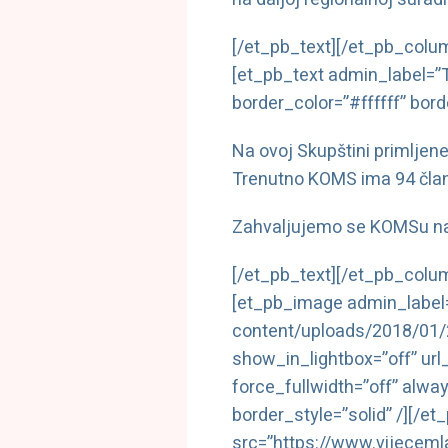
[/et_pb_text][/et_pb_colu
[et_pb_text admin_label=”T
border_color=”#ffffff” bord
Na ovoj Skupštini primljen
Trenutno KOMS ima 94 člani
Zahvaljujemo se KOMSu na 
[/et_pb_text][/et_pb_colu
[et_pb_image admin_label=
content/uploads/2018/0
show_in_lightbox=”off” url
force_fullwidth=”off” alwa
border_style=”solid” /][/
src=”https://www.vijeceml