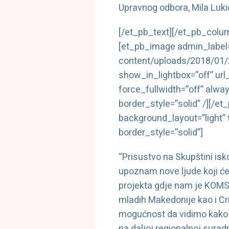
Upravnog odbora, Mila Luki
[/et_pb_text][/et_pb_colu
[et_pb_image admin_label=
content/uploads/2018/0
show_in_lightbox=”off” url
force_fullwidth=”off” alwa
border_style=”solid” /][/
background_layout=”light” t
border_style=”solid”]
“Prisustvo na Skupštini is
upoznam nove ljude koji će
projekta gdje nam je KOMS i
mladih Makedonije kao i C
mogućnost da vidimo kako m
na daljoj regionalnoj surad