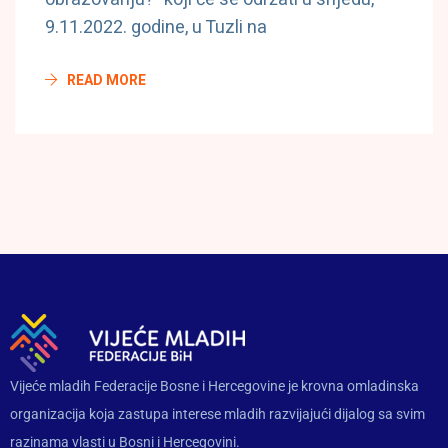
9.11.2022. godine, u Tuzli na
READ MORE
Vijeće mladih Federacije Bosne i Hercegovine je krovna omladinska
organizacija koja zastupa interese mladih razvijajući dijalog sa svim
razinama vlasti u Bosni i Hercegovini.