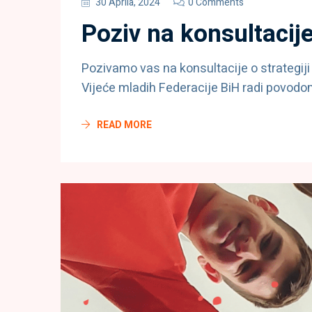
30 Aprila, 2024
0 Comments
Poziv na konsultacij
Pozivamo vas na konsultacije o strategij
Vijeće mladih Federacije BiH radi povodo
READ MORE