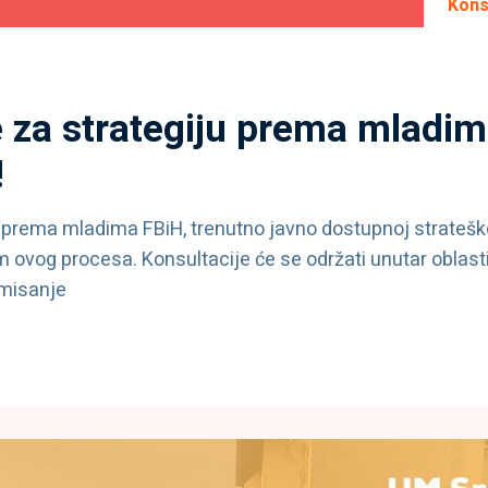
Kons
e za strategiju prema mladim
!
i prema mladima FBiH, trenutno javno dostupnoj strateš
 ovog procesa. Konsultacije će se održati unutar oblasti 
rmisanje