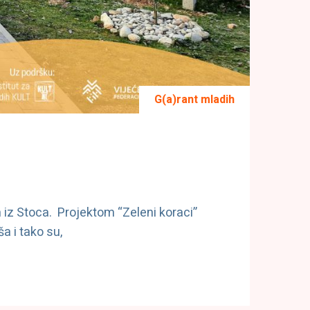
G(a)rant mladih
m iz Stoca. Projektom “Zeleni koraci”
a i tako su,