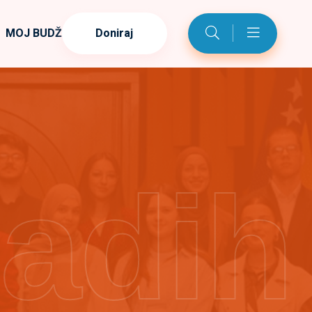
MOJ BUDŽET
Doniraj
ladih