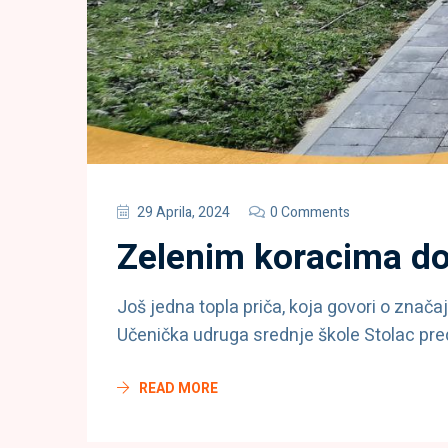
29 Aprila, 2024
0 Comments
Zelenim koracima do 
Još jedna topla priča, koja govori o znač
Učenička udruga srednje škole Stolac preds
READ MORE