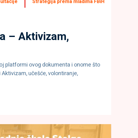
ultacije
Strategija prema mladima FBiH
a – Aktivizam,
koj platformi ovog dokumenta i onome što
Aktivizam, učešće, volontiranje,