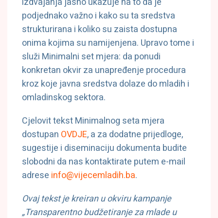
izdvajanja jasno ukazuje na to da je
podjednako važno i kako su ta sredstva
strukturirana i koliko su zaista dostupna
onima kojima su namijenjena. Upravo tome i
služi Minimalni set mjera: da ponudi
konkretan okvir za unapređenje procedura
kroz koje javna sredstva dolaze do mladih i
omladinskog sektora.
Cjelovit tekst Minimalnog seta mjera
dostupan
OVDJE
, a za dodatne prijedloge,
sugestije i diseminaciju dokumenta budite
slobodni da nas kontaktirate putem e-mail
adrese
info@vijecemladih.ba
.
Ovaj tekst je kreiran u okviru kampanje
„Transparentno budžetiranje za mlade u