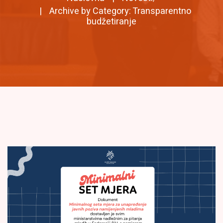
Archive by Category: Transparentno
budžetiranje