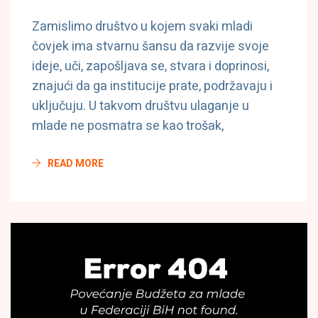
Zamislimo društvo u kojem svaki mladi
čovjek ima stvarnu šansu da razvije svoje
ideje, uči, zapošljava se, stvara i doprinosi,
znajući da ga institucije prate, podržavaju i
uključuju. U takvom društvu ulaganje u
mlade ne posmatra se kao trošak,
READ MORE