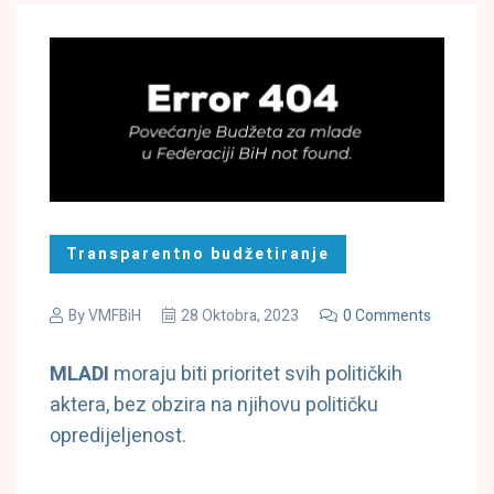
Transparentno budžetiranje
By
VMFBiH
28 Oktobra, 2023
0 Comments
MLADI
moraju biti prioritet svih političkih
aktera, bez obzira na njihovu političku
opredijeljenost.