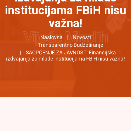
institucijama FBiH nisu
važna!
Vijeće Mladih
Naslovna
Novosti
Transparentno Budžetiranje
SAOPĆENJE ZA JAVNOST: Financijska
izdvajanja za mlade institucijama FBiH nisu važna!