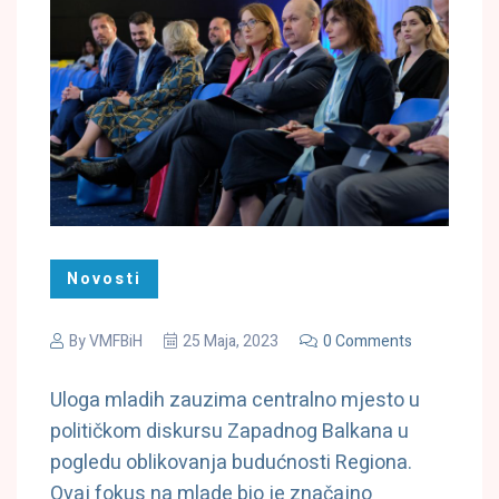
Novosti
By
VMFBiH
25 Maja, 2023
0 Comments
Uloga mladih zauzima centralno mjesto u
političkom diskursu Zapadnog Balkana u
pogledu oblikovanja budućnosti Regiona.
Ovaj fokus na mlade bio je značajno