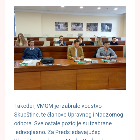
Također, VMGM je izabralo vodstvo
Skupštine, te članove Upravnog i Nadzornog
odbora. Sve ostale pozicije su izabrane
jednoglasno. Za Predsjedavajućeg