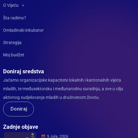
O Vijeću
Šta radimo?
Omladinski inkubator
Strategija
Moj budžet
Doniraj sredstva
Jačamo organizacijske kapacitete lokalnih i kantonalnih vijeća
mladih, te međusektorsku i međunarodnu suradnju, a sve u cilju
aktivnog sudjelovanja mladih u društvenom životu.
Doniraj
Zadnje objave
9 Jula, 2026