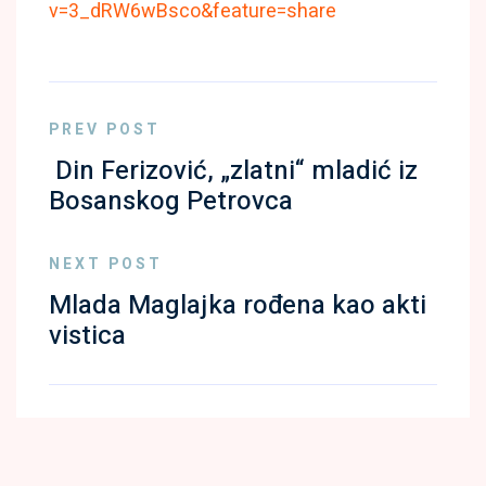
v=3_dRW6wBsco&feature=share
PREV POST
Din Ferizović, „zlatni“ mladić iz
Bosanskog Petrovca
NEXT POST
Mlada Maglajka rođena kao akti
vistica