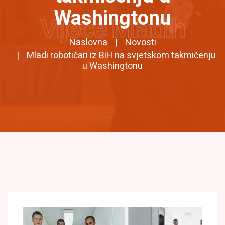
Washingtonu
Vijeće Mladih
Naslovna
Novosti
Mladi robotičari iz BiH na svjetskom takmičenju
u Washingtonu