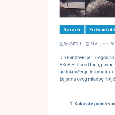
Novosti
Priče mladi
By
VMFBiH
24 Augusta, 20
Din Ferizović je 17-ogodišn
ASuBiH. Pored toga, povod 
na takmičenju Infomatrix u
željama ovog mladog Krajišn
Kako ste počeli va