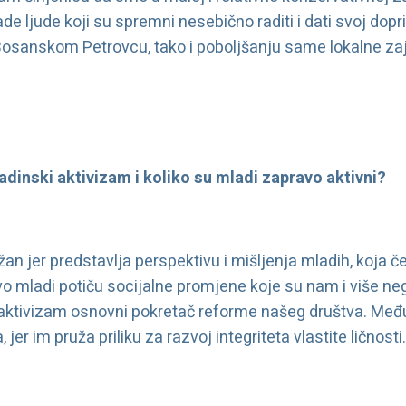
ade ljude koji su spremni nesebično raditi i dati svoj dop
Bosanskom Petrovcu, tako i poboljšanju same lokalne za
adinski aktivizam i koliko su mladi zapravo aktivni?
an jer predstavlja perspektivu i mišljenja mladih, koja 
 mladi potiču socijalne promjene koje su nam i više neg
aktivizam osnovni pokretač reforme našeg društva. Među
 jer im pruža priliku za razvoj integriteta vlastite ličnosti.