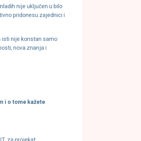
mladih nije uključen u bilo
ivno pridonesu zajednici i
isti nije koristan samo
osti, nova znanja i
m i o tome kažete
IT, za projekat