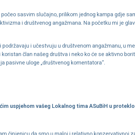
 počeo sasvim slučajno, prilikom jednog kampa gdje s
t aktivizma i društvenog angažmana. Na početku mi je glav
oji podržavaju i učestvuju u društvenom angažmanu, u m
 koristan član našeg društva i neko ko će se aktivno bori
ja pasivne uloge „društvenog komentatora“.
ećim uspjehom vašeg Lokalnog tima ASuBiH u protekl
 činjenicu da smo u maloj i relativno konzervativnoj 