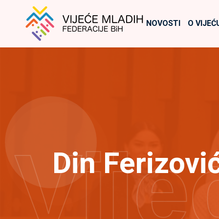
NOVOSTI
O VIJEĆ
Vije
Din Ferizović