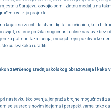
 mjesta u Sarajevu, osvojio sam i zlatnu medalju na tak
građenu verziju projekta.
a koja ima za cilj da stvori digitalnu učionicu, koja bi t
ni svijet, i s time pružila mogućnost online nastave bez obz
ljen za potrebe takmičenja, mnogobrojni pozitivni koment
što ću svakako i uraditi.
nakon završenog srednjoškolskog obrazovanja i kako vi
r pri nastavku školovanja, jer pruža brojne mogućnosti za
am se susreo s novim idejama i perspektivama, tako da