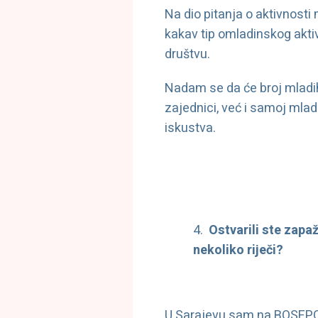
Na dio pitanja o aktivnosti 
kakav tip omladinskog aktiv
društvu.
Nadam se da će broj mladih 
zajednici, već i samoj mlad
iskustva.
Ostvarili ste zapa
nekoliko riječi?
U Sarajevu sam na BOSEPO o