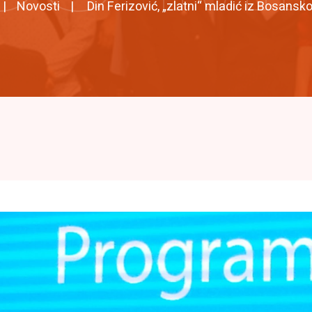
Novosti
Din Ferizović, „zlatni“ mladić iz Bosansk