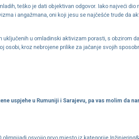
mladih, teško je dati objektivan odgovor. Iako najveći dio 
izma i angažmana, oni koji jesu se najčešće trude da akt
uključenih u omladinski aktivizam porasti, s obzirom da 
oj osobi, kroz nebrojene prilike za jačanje svojih sposobn
žene uspjehe u Rumuniji i Sarajevu, pa vas molim da na
limpijadi osvojio prvo mjesto iz kategorije Inžinjering&