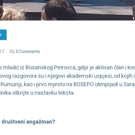
h
17
0 Comments
ji mladić iz Bosanskog Petrovca, gdje je aktivan član i ko
ovog razgovora su i njegovi akademski uspjesi, od koji
 Rumuniji, kao i prvo mjesto na BOSEPO olimpijadi u Sara
ika otkrijte u nastavku teksta.
š društveni angažman?