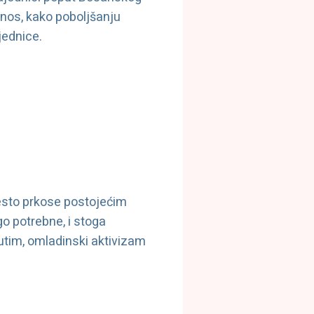
rinos, kako poboljšanju
jednice.
često prkose postojećim
o potrebne, i stoga
tim, omladinski aktivizam