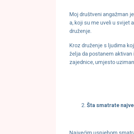
Moj društveni angažman je
a, koji su me uveli u svije
druženje.
Kroz druženje s ljudima k
želja da postanem aktivan i
zajednice, umjesto uziman
Šta smatrate najv
Najvećim uspjehom smatram