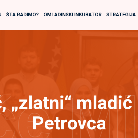
U
ŠTA RADIMO?
OMLADINSKI INKUBATOR
STRATEGIJA
će M
, „zlatni“ mladi
Petrovca