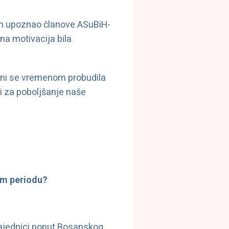
am upoznao članove ASuBiH-
na motivacija bila
eni se vremenom probudila
ti za poboljšanje naše
om periodu?
zajednici poput Bosanskog