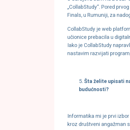
„CollabStudy“. Pored prvog
Finals, u Rumuniji, za nado
CollabStudy je web platform
učionice prebacila u digital
Iako je CollabStudy naprav
nastavim razvijati program, 
Šta želite upisati 
budućnosti?
Informatika mi je prvi izbo
kroz društveni angažman s