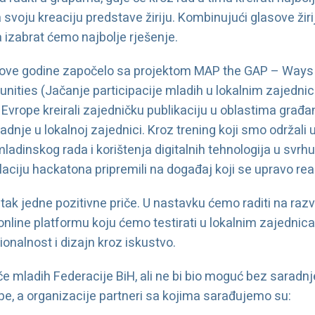
 svoju kreaciju predstave žiriju. Kombinujući glasove žirij
a izabrat ćemo najbolje rješenje.
 ove godine započelo sa projektom MAP the GAP – Ways
munities (Jačanje participacije mladih u lokalnim zajedn
Evrope kreirali zajedničku publikaciju u oblastima građ
radnje u lokalnoj zajednici. Kroz trening koji smo održali
adinskog rada i korištenja digitalnih tehnologija u svrh
aciju hackatona pripremili na događaj koji se upravo real
ak jedne pozitivne priče. U nastavku ćemo raditi na razv
online platformu koju ćemo testirati u lokalnim zajedn
ionalnost i dizajn kroz iskustvo.
će mladih Federacije BiH, ali ne bi bio moguć bez saradn
e, a organizacije partneri sa kojima sarađujemo su: