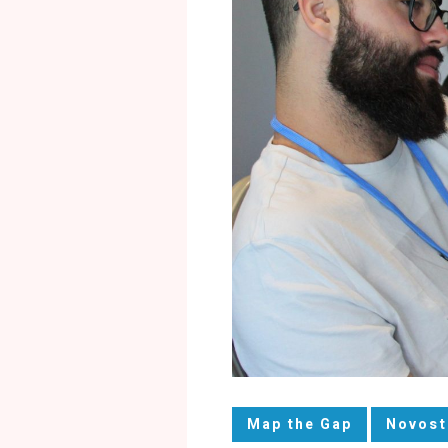
Map the Gap
Novost