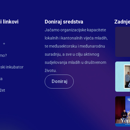
i linkovi
Doniraj sredstva
Zadnje
Jačamo organizacijske kapacitete
lokalnih i kantonalnih vijeća mladih,
te međusektorsku i međunarodnu
suradnju, a sve u cilju aktivnog
imo?
sudjelovanja mladih u društvenom
ski inkubator
životu.
ja
Doniraj
žet