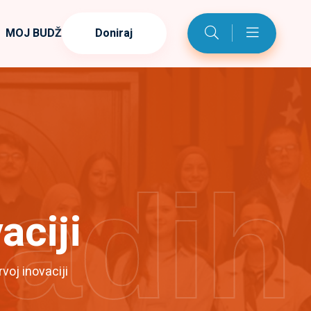
MOJ BUDŽET
Doniraj
ladih
aciji
voj inovaciji