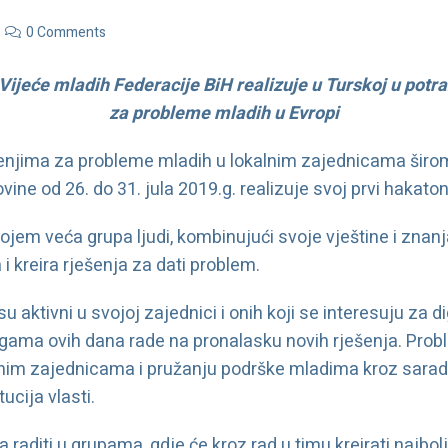
0 Comments
Vijeće mladih Federacije BiH realizuje u Turskoj u potra
za probleme mladih u Evropi
ešenjima za probleme mladih u lokalnim zajednicama širo
ine od 26. do 31. jula 2019.g. realizuje svoj prvi hakato
kojem veća grupa ljudi, kombinujući svoje vještine i zn
 i kreira rješenja za dati problem.
 su aktivni u svojoj zajednici i onih koji se interesuju za 
ama ovih dana rade na pronalasku novih rješenja. Prob
alnim zajednicama i pružanju podrške mladima kroz saradn
ucija vlasti.
raditi u grupama, gdje će kroz rad u timu kreirati najbo