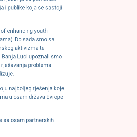
a i publike koja se sastoji
 of enhancing youth
icama). Do sada smo sa
anskog aktivizma te
 u Banja Luci upoznali smo
u rješavanja problema
izuje.
oju najboljeg rješenja koje
icama u osam država Evrope
je sa osam partnerskih