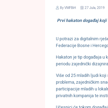
By
VMFBiH
27 Jula, 2019
Prvi hakaton događaj koji 
U potrazi za digitalnim rj
Federacije Bosne i Hercegov
Hakaton je tip događaja u 
periodu zajednički dizajnira
Više od 25 mladih ljudi koji
problema, zajedničkim snag
participacije mladih u lok
privatnih kompanija te instit
Učesnici će tokom događaja 