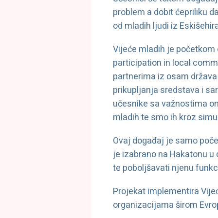
problem a dobit ćepriliku da
od mladih ljudi iz Eskišehir
Vijeće mladih je početkom
participation in local com
partnerima iz osam država 
prikupljanja sredstava i sa
učesnike sa važnostima oml
mladih te smo ih kroz simul
Ovaj događaj je samo počet
je izabrano na Hakatonu u 
te poboljšavati njenu funkc
Projekat implementira Vije
organizacijama širom Evrop