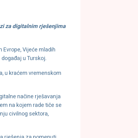
zi za digitalnim rješenjima
m Evrope, Vijeće mladih
n događaj u Turskoj.
anja, u kraćem vremenskom
digitalne načine rješavanja
lem na kojem rade tiče se
ju civilnog sektora,
lja rješenja za pomenuti