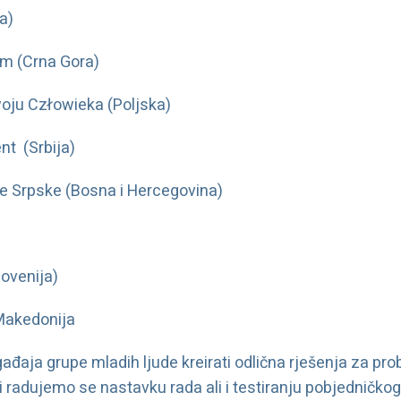
a)
um (Crna Gora)
oju Człowieka (Poljska)
nt (Srbija)
e Srpske (Bosna i Hercegovina)
lovenija)
 Makedonija
đaja grupe mladih ljude kreirati odlična rješenja za pro
 i radujemo se nastavku rada ali i testiranju pobjedničk