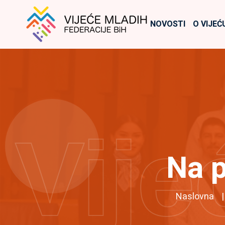
NOVOSTI
O VIJEĆ
Vije
Na p
Naslovna