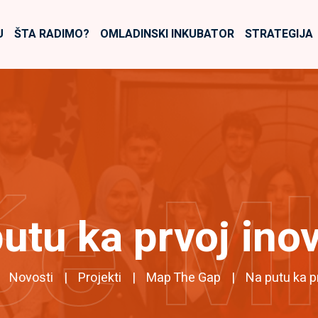
U
ŠTA RADIMO?
OMLADINSKI INKUBATOR
STRATEGIJA
će M
utu ka prvoj inov
Novosti
Projekti
Map The Gap
Na putu ka pr